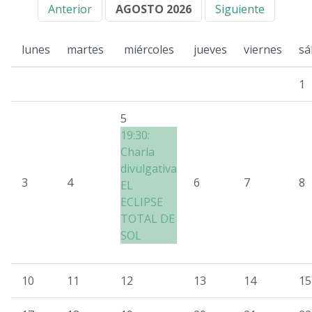
Anterior
AGOSTO 2026
Siguiente
lunes
martes
miércoles
jueves
viernes
sá
1
5
19:30:
Charla
divulgativa
3
4
6
7
8
EL
ECLIPSE
TOTAL DE
SOL
10
11
12
13
14
15