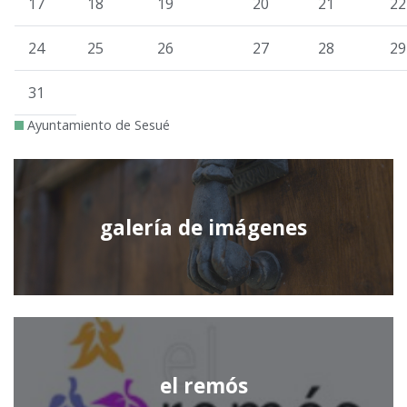
17
18
19
20
21
22
24
25
26
27
28
29
31
Ayuntamiento de Sesué
galería de imágenes
el remós