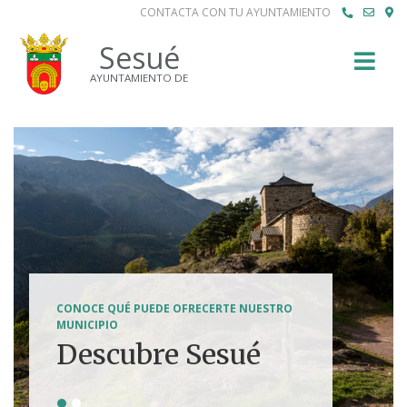
CONTACTA CON TU AYUNTAMIENTO
Buscar
Sesué
AYUNTAMIENTO DE
SENDERISMO, HÍPICA, FERRATAS, BTT...
CONOCE QUÉ PUEDE OFRECERTE NUESTRO
Tierra de
MUNICIPIO
Descubre Sesué
aventuras