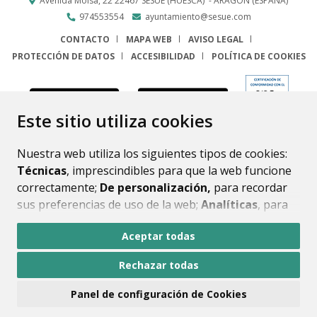
Avenida Molsá, 22
22467
SESUÉ (HUESCA)
- ARAGÓN
(ESPAÑA)
974553554
ayuntamiento@sesue.com
CONTACTO
MAPA WEB
AVISO LEGAL
PROTECCIÓN DE DATOS
ACCESIBILIDAD
POLÍTICA DE COOKIES
ENLACE
Este sitio utiliza cookies
Nuestra web utiliza los siguientes tipos de cookies:
Técnicas
, imprescindibles para que la web funcione
correctamente;
De personalización,
para recordar
sus preferencias de uso de la web;
Analíticas
, para
mejorar el funcionamiento de la web y sus servicios.
Aceptar todas
Si acepta pulsando el botón
“Aceptar todas”
Rechazar todas
consideramos que acepta su uso. Si pulsa el botón
“Rechazar todas”
o continúa navegando sin realizar
Panel de configuración de Cookies
ninguna acción, se guardarán las cookies técnicas