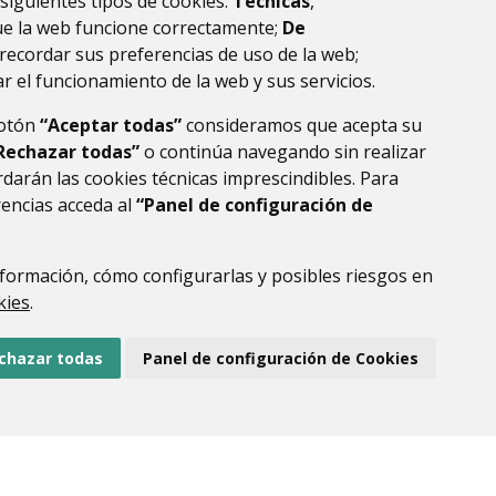
 siguientes tipos de cookies:
Técnicas
,
la ribagorza
huesca
ue la web funcione correctamente;
De
recordar sus preferencias de uso de la web;
r el funcionamiento de la web y sus servicios.
botón
“Aceptar todas”
consideramos que acepta su
Rechazar todas”
o continúa navegando sin realizar
darán las cookies técnicas imprescindibles. Para
rencias acceda al
“Panel de configuración de
formación, cómo configurarlas y posibles riesgos en
DE DATOS
ACCESIBILIDAD
POLÍTICA DE COOKIES
kies
.
ENLACE EXTERNO AL
chazar todas
Panel de configuración de Cookies