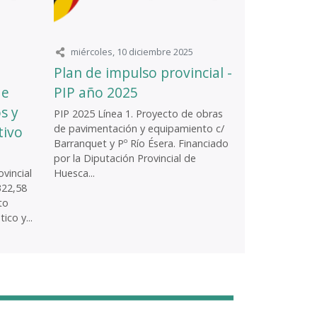
miércoles, 10 diciembre 2025
Plan de impulso provincial -
de
PIP año 2025
s y
PIP 2025 Línea 1. Proyecto de obras
de pavimentación y equipamiento c/
tivo
Barranquet y Pº Río Ésera. Financiado
por la Diputación Provincial de
vincial
Huesca...
322,58
to
ico y...