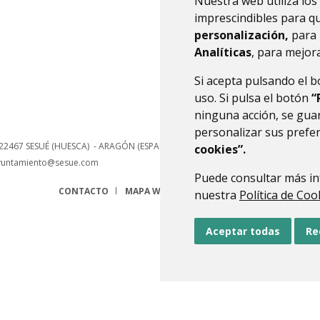
Nuestra web utiliza los
hace
imprescindibles para q
personalización,
para 
Analíticas
, para mejora
Si acepta pulsando el 
uso. Si pulsa el botón
“
ninguna acción, se guar
personalizar sus prefe
22467
SESUÉ (HUESCA)
- ARAGÓN
(ESPAÑA)
cookies”.
yuntamiento@sesue.com
Puede consultar más in
CONTACTO
MAPA WEB
AVISO LEGAL
PROTECCIÓN 
nuestra
Política de Coo
Aceptar todas
Re