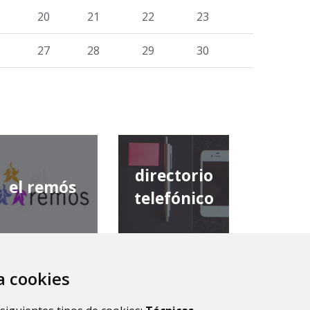
20
21
22
23
27
28
29
30
directorio
el remós
telefónico
za cookies
diputación
comarca de
provincial de