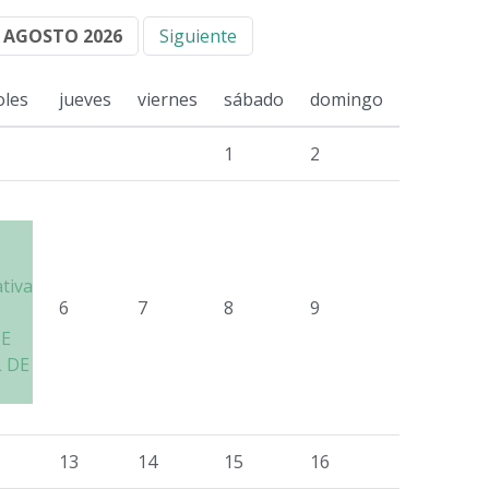
AGOSTO 2026
Siguiente
oles
jueves
viernes
sábado
domingo
1
2
ativa
6
7
8
9
SE
 DE
13
14
15
16