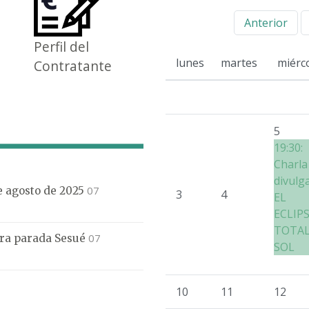
Anterior
Perfil del
lunes
martes
miérc
Contratante
5
19:30:
Charla
divulg
07
de agosto de 2025
3
4
EL
ECLIP
TOTAL
07
mera parada Sesué
SOL
10
11
12