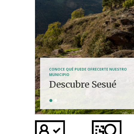
SENDERISMO, HÍPICA, FERRATAS, BTT...
CONOCE QUÉ PUEDE OFRECERTE NUESTRO
Tierra de
MUNICIPIO
Descubre Sesué
aventuras