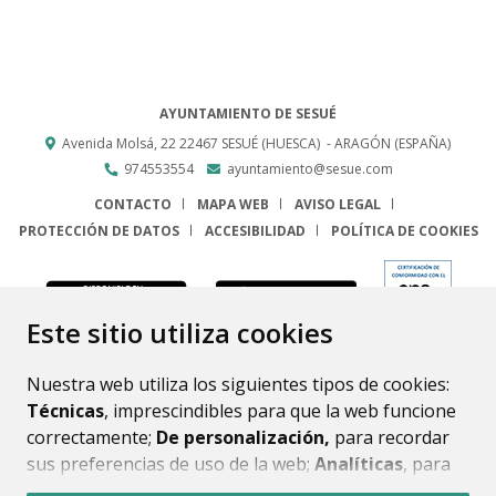
AYUNTAMIENTO DE SESUÉ
Avenida Molsá, 22
22467
SESUÉ (HUESCA)
- ARAGÓN
(ESPAÑA)
974553554
ayuntamiento@sesue.com
CONTACTO
MAPA WEB
AVISO LEGAL
PROTECCIÓN DE DATOS
ACCESIBILIDAD
POLÍTICA DE COOKIES
ENLACE
Este sitio utiliza cookies
Nuestra web utiliza los siguientes tipos de cookies:
Técnicas
, imprescindibles para que la web funcione
correctamente;
De personalización,
para recordar
sus preferencias de uso de la web;
Analíticas
, para
mejorar el funcionamiento de la web y sus servicios.