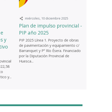
miércoles, 10 diciembre 2025
Plan de impulso provincial -
de
PIP año 2025
s y
PIP 2025 Línea 1. Proyecto de obras
de pavimentación y equipamiento c/
tivo
Barranquet y Pº Río Ésera. Financiado
por la Diputación Provincial de
vincial
Huesca...
322,58
to
ico y...