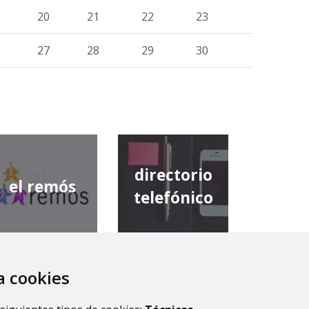
20
21
22
23
27
28
29
30
directorio
el remós
telefónico
za cookies
diputación
comarca de
provincial de