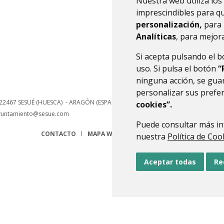
Nuestra web utiliza los
hace
imprescindibles para q
personalización,
para 
Analíticas
, para mejora
Si acepta pulsando el 
uso. Si pulsa el botón
“
ninguna acción, se guar
personalizar sus prefe
22467
SESUÉ (HUESCA)
- ARAGÓN
(ESPAÑA)
cookies”.
yuntamiento@sesue.com
Puede consultar más in
CONTACTO
MAPA WEB
AVISO LEGAL
PROTECCIÓN 
nuestra
Política de Coo
Aceptar todas
Re