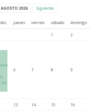
AGOSTO 2026
Siguiente
oles
jueves
viernes
sábado
domingo
1
2
ativa
6
7
8
9
SE
 DE
13
14
15
16