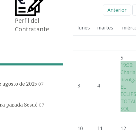
Anterior
Perfil del
lunes
martes
miérc
Contratante
5
19:30:
Charla
divulg
07
de agosto de 2025
3
4
EL
ECLIP
TOTAL
07
mera parada Sesué
SOL
10
11
12