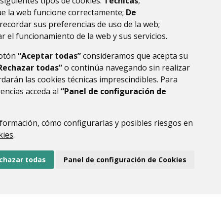
 siguientes tipos de cookies:
Técnicas
,
la ribagorza
huesca
ue la web funcione correctamente;
De
recordar sus preferencias de uso de la web;
r el funcionamiento de la web y sus servicios.
botón
“Aceptar todas”
consideramos que acepta su
Rechazar todas”
o continúa navegando sin realizar
darán las cookies técnicas imprescindibles. Para
rencias acceda al
“Panel de configuración de
formación, cómo configurarlas y posibles riesgos en
DE DATOS
ACCESIBILIDAD
POLÍTICA DE COOKIES
kies
.
ENLACE EXTERNO AL
chazar todas
Panel de configuración de Cookies