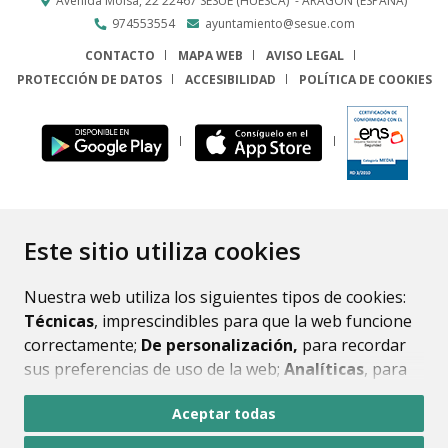
Avenida Molsá, 22
22467
SESUÉ (HUESCA)
- ARAGÓN
(ESPAÑA)
974553554
ayuntamiento@sesue.com
CONTACTO
MAPA WEB
AVISO LEGAL
PROTECCIÓN DE DATOS
ACCESIBILIDAD
POLÍTICA DE COOKIES
ENLACE
Este sitio utiliza cookies
Nuestra web utiliza los siguientes tipos de cookies:
Técnicas
, imprescindibles para que la web funcione
correctamente;
De personalización,
para recordar
sus preferencias de uso de la web;
Analíticas
, para
mejorar el funcionamiento de la web y sus servicios.
Aceptar todas
Si acepta pulsando el botón
“Aceptar todas”