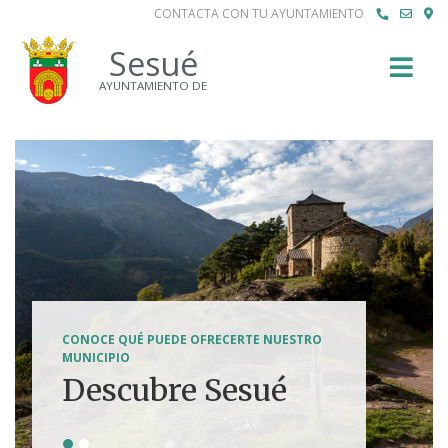
CONTACTA CON TU AYUNTAMIENTO
Buscar
Sesué
AYUNTAMIENTO DE
SENDERISMO, HÍPICA, FERRATAS, BTT...
CONOCE QUÉ PUEDE OFRECERTE NUESTRO
Tierra de
MUNICIPIO
Descubre Sesué
aventuras