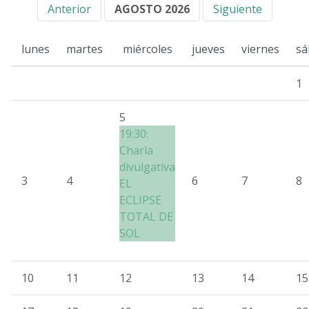
Anterior
AGOSTO 2026
Siguiente
lunes
martes
miércoles
jueves
viernes
sá
1
5
19:30:
Charla
divulgativa
3
4
6
7
8
EL
ECLIPSE
TOTAL DE
SOL
10
11
12
13
14
15