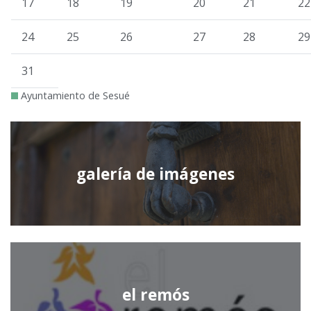
17
18
19
20
21
22
24
25
26
27
28
29
31
Ayuntamiento de Sesué
galería de imágenes
el remós