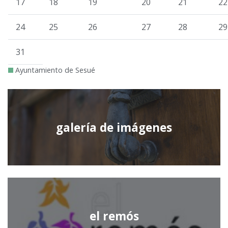
17
18
19
20
21
22
24
25
26
27
28
29
31
Ayuntamiento de Sesué
galería de imágenes
el remós