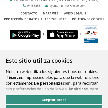
Avenida Molsá, 22
22467
SESUÉ (HUESCA)
- ARAGÓN
(ESPAÑA)
974553554
ayuntamiento@sesue.com
CONTACTO
MAPA WEB
AVISO LEGAL
PROTECCIÓN DE DATOS
ACCESIBILIDAD
POLÍTICA DE COOKIES
ENLACE
Este sitio utiliza cookies
Nuestra web utiliza los siguientes tipos de cookies:
Técnicas
, imprescindibles para que la web funcione
correctamente;
De personalización,
para recordar
sus preferencias de uso de la web;
Analíticas
, para
mejorar el funcionamiento de la web y sus servicios.
Aceptar todas
Si acepta pulsando el botón
“Aceptar todas”