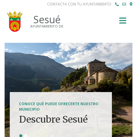
CONTACTA CON TU AYUNTAMIENTO
Buscar
Sesué
AYUNTAMIENTO DE
SENDERISMO, HÍPICA, FERRATAS, BTT...
CONOCE QUÉ PUEDE OFRECERTE NUESTRO
Tierra de
MUNICIPIO
Descubre Sesué
aventuras