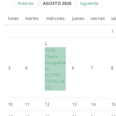
Anterior
AGOSTO 2026
Siguiente
lunes
martes
miércoles
jueves
viernes
sá
1
5
19:30:
Charla
divulgativa
3
4
6
7
8
EL
ECLIPSE
TOTAL DE
SOL
10
11
12
13
14
15