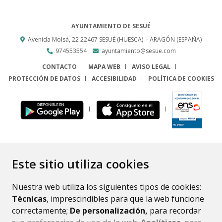
AYUNTAMIENTO DE SESUÉ
Avenida Molsá, 22
22467
SESUÉ (HUESCA)
- ARAGÓN
(ESPAÑA)
974553554
ayuntamiento@sesue.com
CONTACTO
MAPA WEB
AVISO LEGAL
PROTECCIÓN DE DATOS
ACCESIBILIDAD
POLÍTICA DE COOKIES
ENLACE
Este sitio utiliza cookies
Nuestra web utiliza los siguientes tipos de cookies:
Técnicas
, imprescindibles para que la web funcione
correctamente;
De personalización,
para recordar