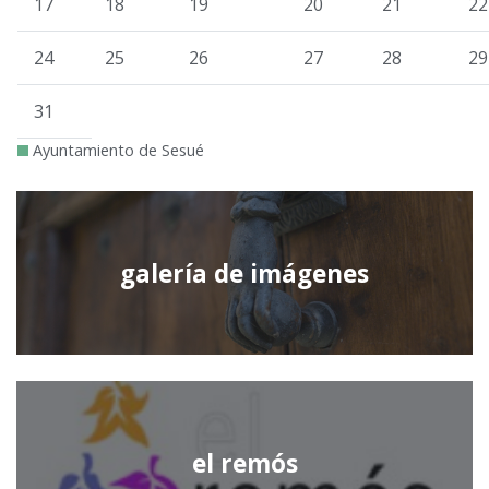
17
18
19
20
21
22
24
25
26
27
28
29
31
Ayuntamiento de Sesué
galería de imágenes
el remós