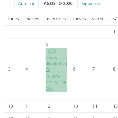
Anterior
AGOSTO 2026
Siguiente
lunes
martes
miércoles
jueves
viernes
sá
1
5
19:30:
Charla
divulgativa
3
4
6
7
8
EL
ECLIPSE
TOTAL DE
SOL
10
11
12
13
14
15