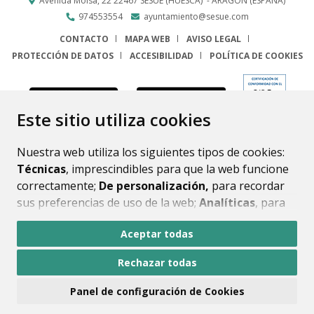
Avenida Molsá, 22
22467
SESUÉ (HUESCA)
- ARAGÓN
(ESPAÑA)
974553554
ayuntamiento@sesue.com
CONTACTO
MAPA WEB
AVISO LEGAL
PROTECCIÓN DE DATOS
ACCESIBILIDAD
POLÍTICA DE COOKIES
ENLACE
Este sitio utiliza cookies
Nuestra web utiliza los siguientes tipos de cookies:
Técnicas
, imprescindibles para que la web funcione
correctamente;
De personalización,
para recordar
sus preferencias de uso de la web;
Analíticas
, para
mejorar el funcionamiento de la web y sus servicios.
Aceptar todas
Si acepta pulsando el botón
“Aceptar todas”
Rechazar todas
consideramos que acepta su uso. Si pulsa el botón
“Rechazar todas”
o continúa navegando sin realizar
Panel de configuración de Cookies
ninguna acción, se guardarán las cookies técnicas