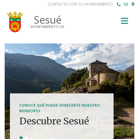
CONTACTA CON TU AYUNTAMIENTO
Buscar
Sesué
AYUNTAMIENTO DE
SENDERISMO, HÍPICA, FERRATAS, BTT...
CONOCE QUÉ PUEDE OFRECERTE NUESTRO
Tierra de
MUNICIPIO
Descubre Sesué
aventuras