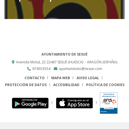
AYUNTAMIENTO DE SESUÉ
Avenida Molsá, 22
22467
SESUÉ (HUESCA)
- ARAGÓN
(ESPAÑA)
974553554
ayuntamiento@sesue.com
CONTACTO
MAPA WEB
AVISO LEGAL
PROTECCIÓN DE DATOS
ACCESIBILIDAD
POLÍTICA DE COOKIES
ENLACE