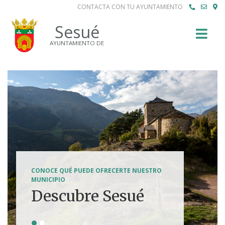
CONTACTA CON TU AYUNTAMIENTO
Buscar
Sesué
AYUNTAMIENTO DE
SENDERISMO, HÍPICA, FERRATAS, BTT...
CONOCE QUÉ PUEDE OFRECERTE NUESTRO
Tierra de
MUNICIPIO
Descubre Sesué
aventuras