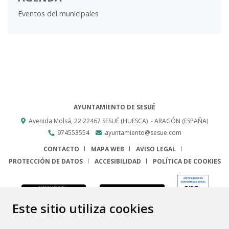
Eventos del municipales
AYUNTAMIENTO DE SESUÉ
Avenida Molsá, 22
22467
SESUÉ (HUESCA)
- ARAGÓN
(ESPAÑA)
974553554
ayuntamiento@sesue.com
CONTACTO
MAPA WEB
AVISO LEGAL
PROTECCIÓN DE DATOS
ACCESIBILIDAD
POLÍTICA DE COOKIES
ENLACE
Este sitio utiliza cookies