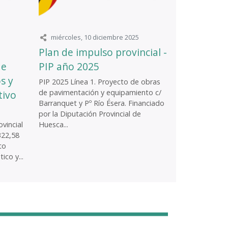
miércoles, 10 diciembre 2025
Plan de impulso provincial -
de
PIP año 2025
s y
PIP 2025 Línea 1. Proyecto de obras
de pavimentación y equipamiento c/
tivo
Barranquet y Pº Río Ésera. Financiado
por la Diputación Provincial de
vincial
Huesca...
322,58
to
ico y...