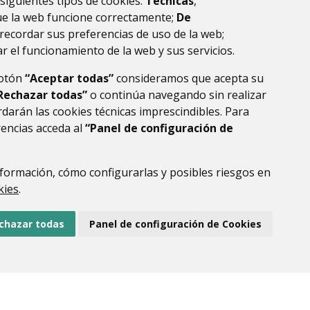
 siguientes tipos de cookies:
Técnicas
,
la ribagorza
huesca
ue la web funcione correctamente;
De
recordar sus preferencias de uso de la web;
r el funcionamiento de la web y sus servicios.
botón
“Aceptar todas”
consideramos que acepta su
Rechazar todas”
o continúa navegando sin realizar
darán las cookies técnicas imprescindibles. Para
rencias acceda al
“Panel de configuración de
formación, cómo configurarlas y posibles riesgos en
DE DATOS
ACCESIBILIDAD
POLÍTICA DE COOKIES
kies
.
ENLACE EXTERNO AL
chazar todas
Panel de configuración de Cookies