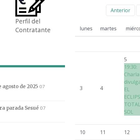
Anterior
Perfil del
lunes
martes
miérc
Contratante
5
19:30:
Charla
divulg
07
de agosto de 2025
3
4
EL
ECLIP
TOTAL
07
mera parada Sesué
SOL
10
11
12