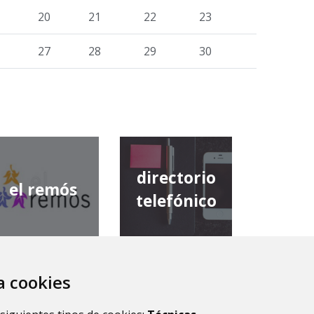
20
21
22
23
27
28
29
30
directorio
el remós
telefónico
za cookies
diputación
comarca de
provincial de