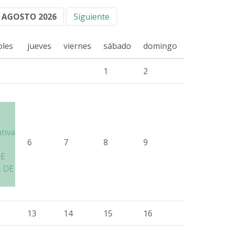
AGOSTO 2026
Siguiente
oles
jueves
viernes
sábado
domingo
1
2
ativa
6
7
8
9
SE
 DE
13
14
15
16