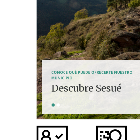
SENDERISMO, HÍPICA, FERRATAS, BTT...
CONOCE QUÉ PUEDE OFRECERTE NUESTRO
Tierra de
MUNICIPIO
Descubre Sesué
aventuras