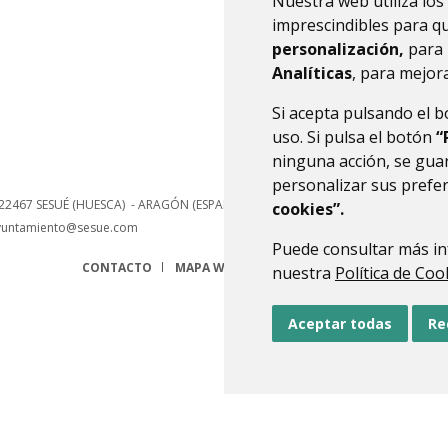
Nuestra web utiliza los
hace
imprescindibles para q
personalización,
para 
Analíticas
, para mejora
Si acepta pulsando el 
uso. Si pulsa el botón
“
ninguna acción, se guar
personalizar sus prefe
22467
SESUÉ (HUESCA)
- ARAGÓN
(ESPAÑA)
cookies”.
yuntamiento@sesue.com
Puede consultar más in
CONTACTO
MAPA WEB
AVISO LEGAL
PROTECCIÓN 
nuestra
Política de Coo
Aceptar todas
Re