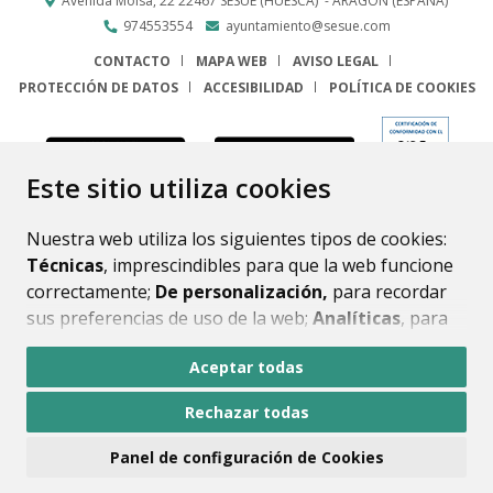
Avenida Molsá, 22
22467
SESUÉ (HUESCA)
- ARAGÓN
(ESPAÑA)
974553554
ayuntamiento@sesue.com
CONTACTO
MAPA WEB
AVISO LEGAL
PROTECCIÓN DE DATOS
ACCESIBILIDAD
POLÍTICA DE COOKIES
ENLACE
Este sitio utiliza cookies
Nuestra web utiliza los siguientes tipos de cookies:
Técnicas
, imprescindibles para que la web funcione
correctamente;
De personalización,
para recordar
sus preferencias de uso de la web;
Analíticas
, para
mejorar el funcionamiento de la web y sus servicios.
Aceptar todas
Si acepta pulsando el botón
“Aceptar todas”
Rechazar todas
consideramos que acepta su uso. Si pulsa el botón
“Rechazar todas”
o continúa navegando sin realizar
Panel de configuración de Cookies
ninguna acción, se guardarán las cookies técnicas