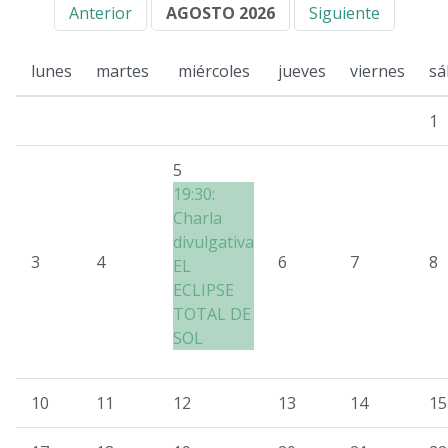
Anterior
AGOSTO 2026
Siguiente
lunes
martes
miércoles
jueves
viernes
sá
1
5
19:30:
Charla
divulgativa
3
4
6
7
8
EL
ECLIPSE
TOTAL DE
SOL
10
11
12
13
14
15