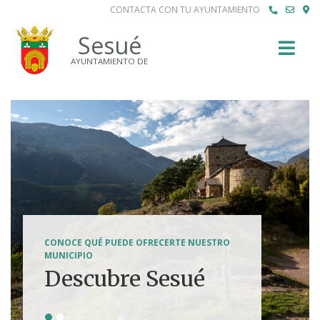
CONTACTA CON TU AYUNTAMIENTO
Buscar
Sesué
AYUNTAMIENTO DE
SENDERISMO, HÍPICA, FERRATAS, BTT...
CONOCE QUÉ PUEDE OFRECERTE NUESTRO
Tierra de
MUNICIPIO
Descubre Sesué
aventuras