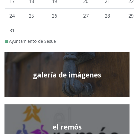
17
18
19
20
21
22
24
25
26
27
28
29
31
Ayuntamiento de Sesué
galería de imágenes
el remós