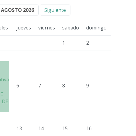
AGOSTO 2026
Siguiente
oles
jueves
viernes
sábado
domingo
1
2
ativa
6
7
8
9
SE
 DE
13
14
15
16