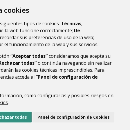
la ribagorza
huesca
za cookies
 siguientes tipos de cookies:
Técnicas
,
ue la web funcione correctamente;
De
recordar sus preferencias de uso de la web;
r el funcionamiento de la web y sus servicios.
botón
“Aceptar todas”
consideramos que acepta su
Rechazar todas”
o continúa navegando sin realizar
darán las cookies técnicas imprescindibles. Para
rencias acceda al
“Panel de configuración de
DE DATOS
ACCESIBILIDAD
POLÍTICA DE COOKIES
ENLACE EXTERNO AL
formación, cómo configurarlas y posibles riesgos en
kies
.
chazar todas
Panel de configuración de Cookies