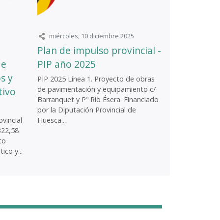
miércoles, 10 diciembre 2025
Plan de impulso provincial -
de
PIP año 2025
s y
PIP 2025 Línea 1. Proyecto de obras
de pavimentación y equipamiento c/
tivo
Barranquet y Pº Río Ésera. Financiado
por la Diputación Provincial de
vincial
Huesca...
322,58
to
ico y...