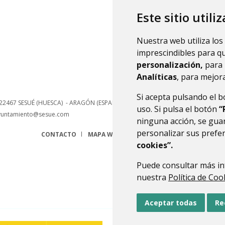
hace
Este sitio utili
Nuestra web utiliza los
imprescindibles para q
personalización,
para 
Analíticas
, para mejora
Si acepta pulsando el 
22467
SESUÉ (HUESCA)
- ARAGÓN
(ESPAÑA)
uso. Si pulsa el botón
“
yuntamiento@sesue.com
ninguna acción, se guar
personalizar sus prefe
CONTACTO
MAPA WEB
AVISO LEGAL
PROTECCIÓN 
cookies”.
Puede consultar más in
nuestra
Política de Coo
Aceptar todas
Re