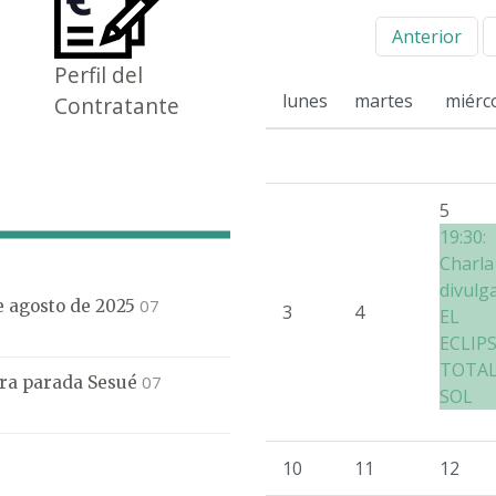
Anterior
Perfil del
lunes
martes
miérc
Contratante
5
19:30:
Charla
divulg
07
de agosto de 2025
3
4
EL
ECLIP
TOTAL
07
mera parada Sesué
SOL
10
11
12