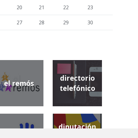
20
21
22
23
27
28
29
30
directorio
el remós
telefónico
diputación
comarca de
provincial de