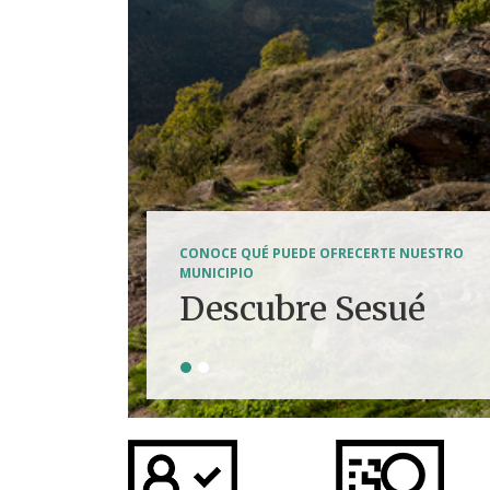
SENDERISMO, HÍPICA, FERRATAS, BTT...
CONOCE QUÉ PUEDE OFRECERTE NUESTRO
Tierra de
MUNICIPIO
Descubre Sesué
aventuras