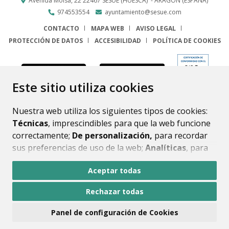
Avenida Molsá, 22
22467
SESUÉ (HUESCA)
- ARAGÓN
(ESPAÑA)
974553554
ayuntamiento@sesue.com
CONTACTO
MAPA WEB
AVISO LEGAL
PROTECCIÓN DE DATOS
ACCESIBILIDAD
POLÍTICA DE COOKIES
ENLACE
Este sitio utiliza cookies
Nuestra web utiliza los siguientes tipos de cookies:
Técnicas
, imprescindibles para que la web funcione
correctamente;
De personalización,
para recordar
sus preferencias de uso de la web;
Analíticas
, para
mejorar el funcionamiento de la web y sus servicios.
Aceptar todas
Si acepta pulsando el botón
“Aceptar todas”
Rechazar todas
consideramos que acepta su uso. Si pulsa el botón
“Rechazar todas”
o continúa navegando sin realizar
Panel de configuración de Cookies
ninguna acción, se guardarán las cookies técnicas