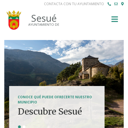
CONTACTA CON TU AYUNTAMIENTO
Buscar
Sesué
AYUNTAMIENTO DE
SENDERISMO, HÍPICA, FERRATAS, BTT...
CONOCE QUÉ PUEDE OFRECERTE NUESTRO
Tierra de
MUNICIPIO
Descubre Sesué
aventuras