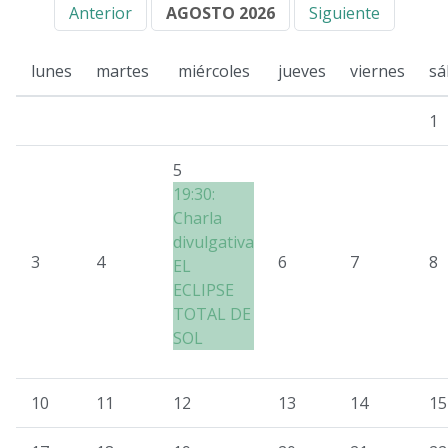
Anterior
AGOSTO 2026
Siguiente
lunes
martes
miércoles
jueves
viernes
sá
1
5
19:30:
Charla
divulgativa
3
4
6
7
8
EL
ECLIPSE
TOTAL DE
SOL
10
11
12
13
14
15