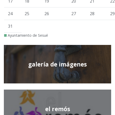
17
18
19
20
21
22
24
25
26
27
28
29
31
Ayuntamiento de Sesué
galería de imágenes
el remós