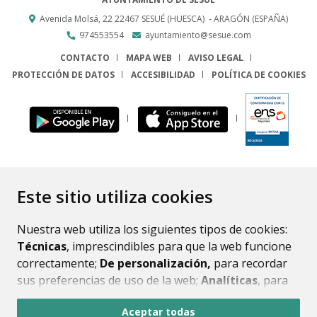
Avenida Molsá, 22
22467
SESUÉ (HUESCA)
- ARAGÓN
(ESPAÑA)
974553554
ayuntamiento@sesue.com
CONTACTO
MAPA WEB
AVISO LEGAL
PROTECCIÓN DE DATOS
ACCESIBILIDAD
POLÍTICA DE COOKIES
ENLACE
Este sitio utiliza cookies
Nuestra web utiliza los siguientes tipos de cookies:
Técnicas
, imprescindibles para que la web funcione
correctamente;
De personalización,
para recordar
sus preferencias de uso de la web;
Analíticas
, para
mejorar el funcionamiento de la web y sus servicios.
Aceptar todas