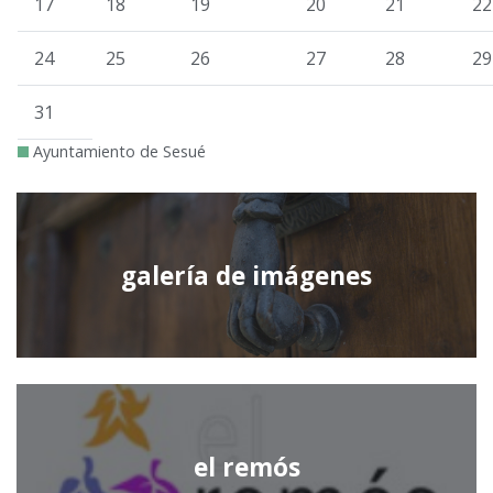
17
18
19
20
21
22
24
25
26
27
28
29
31
Ayuntamiento de Sesué
galería de imágenes
el remós