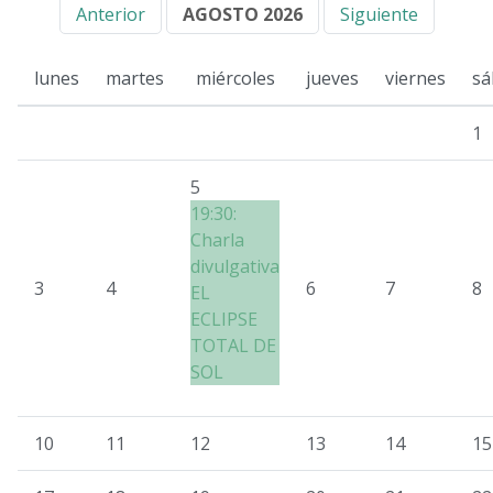
Anterior
AGOSTO 2026
Siguiente
lunes
martes
miércoles
jueves
viernes
sá
1
5
19:30:
Charla
divulgativa
3
4
6
7
8
EL
ECLIPSE
TOTAL DE
SOL
10
11
12
13
14
15