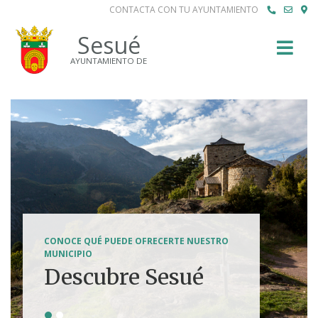
CONTACTA CON TU AYUNTAMIENTO
Buscar
Sesué
AYUNTAMIENTO DE
SENDERISMO, HÍPICA, FERRATAS, BTT...
CONOCE QUÉ PUEDE OFRECERTE NUESTRO
Tierra de
MUNICIPIO
Descubre Sesué
aventuras