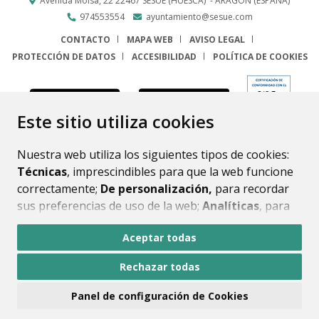
Avenida Molsá, 22
22467
SESUÉ (HUESCA)
- ARAGÓN
(ESPAÑA)
974553554
ayuntamiento@sesue.com
CONTACTO
MAPA WEB
AVISO LEGAL
PROTECCIÓN DE DATOS
ACCESIBILIDAD
POLÍTICA DE COOKIES
ENLACE
Este sitio utiliza cookies
Nuestra web utiliza los siguientes tipos de cookies:
Técnicas
, imprescindibles para que la web funcione
correctamente;
De personalización,
para recordar
sus preferencias de uso de la web;
Analíticas
, para
mejorar el funcionamiento de la web y sus servicios.
Aceptar todas
Si acepta pulsando el botón
“Aceptar todas”
Rechazar todas
consideramos que acepta su uso. Si pulsa el botón
“Rechazar todas”
o continúa navegando sin realizar
Panel de configuración de Cookies
ninguna acción, se guardarán las cookies técnicas