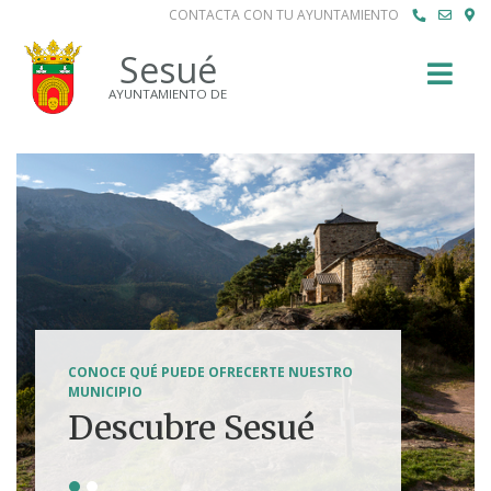
CONTACTA CON TU AYUNTAMIENTO
Buscar
Sesué
AYUNTAMIENTO DE
SENDERISMO, HÍPICA, FERRATAS, BTT...
CONOCE QUÉ PUEDE OFRECERTE NUESTRO
Tierra de
MUNICIPIO
Descubre Sesué
aventuras