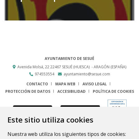
AYUNTAMIENTO DE SESUÉ
Avenida Molsá, 22
22467
SESUÉ (HUESCA)
- ARAGÓN
(ESPAÑA)
974553554
ayuntamiento@sesue.com
CONTACTO
MAPA WEB
AVISO LEGAL
PROTECCIÓN DE DATOS
ACCESIBILIDAD
POLÍTICA DE COOKIES
ENLACE
Este sitio utiliza cookies
Nuestra web utiliza los siguientes tipos de cookies: