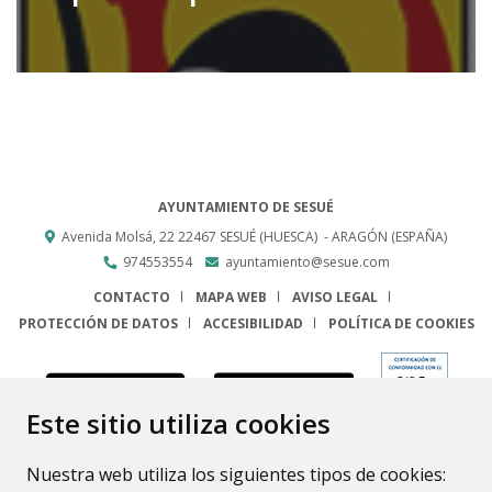
AYUNTAMIENTO DE SESUÉ
Avenida Molsá, 22
22467
SESUÉ (HUESCA)
- ARAGÓN
(ESPAÑA)
974553554
ayuntamiento@sesue.com
CONTACTO
MAPA WEB
AVISO LEGAL
PROTECCIÓN DE DATOS
ACCESIBILIDAD
POLÍTICA DE COOKIES
ENLACE
Este sitio utiliza cookies
Nuestra web utiliza los siguientes tipos de cookies: