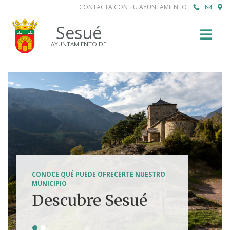
CONTACTA CON TU AYUNTAMIENTO
Buscar
Sesué
AYUNTAMIENTO DE
SENDERISMO, HÍPICA, FERRATAS, BTT...
CONOCE QUÉ PUEDE OFRECERTE NUESTRO
Tierra de
MUNICIPIO
Descubre Sesué
aventuras