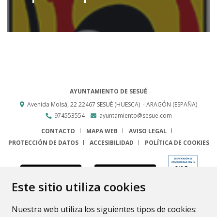
AYUNTAMIENTO DE SESUÉ
Avenida Molsá, 22
22467
SESUÉ (HUESCA)
- ARAGÓN
(ESPAÑA)
974553554
ayuntamiento@sesue.com
CONTACTO
MAPA WEB
AVISO LEGAL
PROTECCIÓN DE DATOS
ACCESIBILIDAD
POLÍTICA DE COOKIES
ENLACE
Este sitio utiliza cookies
Nuestra web utiliza los siguientes tipos de cookies: