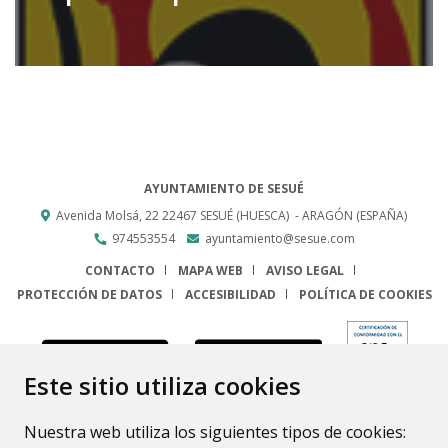
AYUNTAMIENTO DE SESUÉ
Avenida Molsá, 22
22467
SESUÉ (HUESCA)
- ARAGÓN
(ESPAÑA)
974553554
ayuntamiento@sesue.com
CONTACTO
MAPA WEB
AVISO LEGAL
PROTECCIÓN DE DATOS
ACCESIBILIDAD
POLÍTICA DE COOKIES
ENLACE
Este sitio utiliza cookies
Nuestra web utiliza los siguientes tipos de cookies: