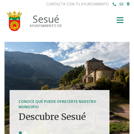
CONTACTA CON TU AYUNTAMIENTO
Buscar
Sesué
AYUNTAMIENTO DE
SENDERISMO, HÍPICA, FERRATAS, BTT...
CONOCE QUÉ PUEDE OFRECERTE NUESTRO
Tierra de
MUNICIPIO
Descubre Sesué
aventuras