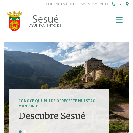
CONTACTA CON TU AYUNTAMIENTO
Buscar
Sesué
AYUNTAMIENTO DE
SENDERISMO, HÍPICA, FERRATAS, BTT...
CONOCE QUÉ PUEDE OFRECERTE NUESTRO
Tierra de
MUNICIPIO
Descubre Sesué
aventuras