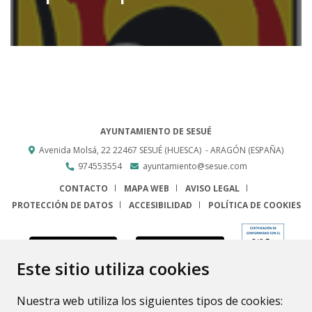
AYUNTAMIENTO DE SESUÉ
Avenida Molsá, 22
22467
SESUÉ (HUESCA)
- ARAGÓN
(ESPAÑA)
974553554
ayuntamiento@sesue.com
CONTACTO
MAPA WEB
AVISO LEGAL
PROTECCIÓN DE DATOS
ACCESIBILIDAD
POLÍTICA DE COOKIES
ENLACE
Este sitio utiliza cookies
Nuestra web utiliza los siguientes tipos de cookies: