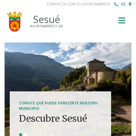
CONTACTA CON TU AYUNTAMIENTO
Buscar
Sesué
AYUNTAMIENTO DE
SENDERISMO, HÍPICA, FERRATAS, BTT...
CONOCE QUÉ PUEDE OFRECERTE NUESTRO
Tierra de
MUNICIPIO
Descubre Sesué
aventuras