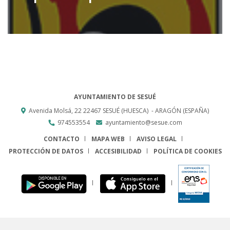
AYUNTAMIENTO DE SESUÉ
Avenida Molsá, 22
22467
SESUÉ (HUESCA)
- ARAGÓN
(ESPAÑA)
974553554
ayuntamiento@sesue.com
CONTACTO
MAPA WEB
AVISO LEGAL
PROTECCIÓN DE DATOS
ACCESIBILIDAD
POLÍTICA DE COOKIES
ENLACE