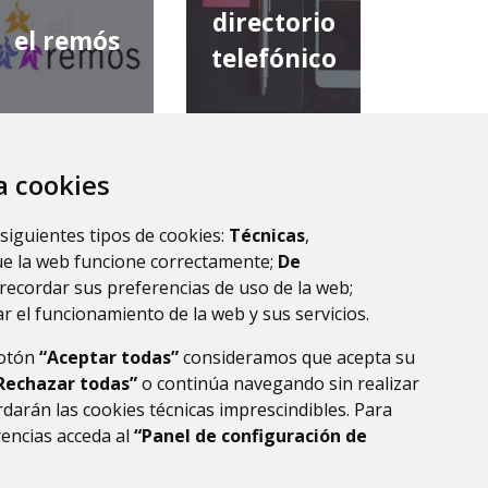
directorio
el remós
telefónico
za cookies
diputación
comarca de
provincial de
 siguientes tipos de cookies:
Técnicas
,
la ribagorza
huesca
ue la web funcione correctamente;
De
recordar sus preferencias de uso de la web;
r el funcionamiento de la web y sus servicios.
botón
“Aceptar todas”
consideramos que acepta su
Rechazar todas”
o continúa navegando sin realizar
darán las cookies técnicas imprescindibles. Para
rencias acceda al
“Panel de configuración de