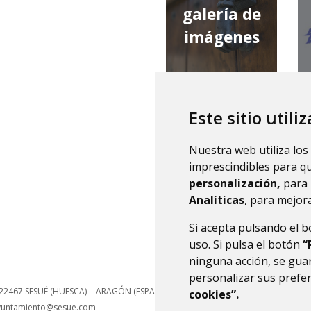
galería de
imágenes
Este sitio utili
qué tiempo
Nuestra web utiliza los
hace
imprescindibles para q
personalización,
para 
Analíticas
, para mejora
Si acepta pulsando el 
uso. Si pulsa el botón
“
ninguna acción, se guar
personalizar sus prefe
22467
SESUÉ (HUESCA)
- ARAGÓN
(ESPAÑA)
cookies”.
yuntamiento@sesue.com