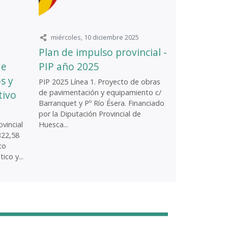
miércoles, 10 diciembre 2025
Plan de impulso provincial -
de
PIP año 2025
s y
PIP 2025 Línea 1. Proyecto de obras
de pavimentación y equipamiento c/
tivo
Barranquet y Pº Río Ésera. Financiado
por la Diputación Provincial de
vincial
Huesca...
322,58
to
ico y...