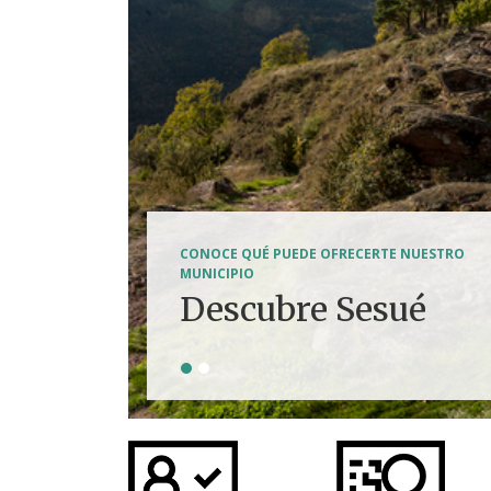
SENDERISMO, HÍPICA, FERRATAS, BTT...
CONOCE QUÉ PUEDE OFRECERTE NUESTRO
Tierra de
MUNICIPIO
Descubre Sesué
aventuras