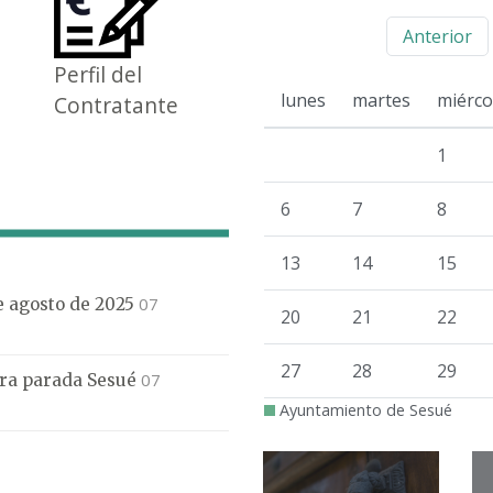
Anterior
Perfil del
lunes
martes
miérco
Contratante
1
6
7
8
13
14
15
07
de agosto de 2025
20
21
22
27
28
29
07
mera parada Sesué
Ayuntamiento de Sesué