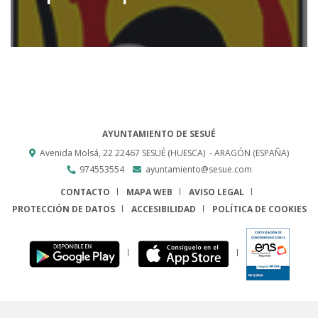
AYUNTAMIENTO DE SESUÉ
Avenida Molsá, 22
22467
SESUÉ (HUESCA)
- ARAGÓN
(ESPAÑA)
974553554
ayuntamiento@sesue.com
CONTACTO
MAPA WEB
AVISO LEGAL
PROTECCIÓN DE DATOS
ACCESIBILIDAD
POLÍTICA DE COOKIES
ENLACE