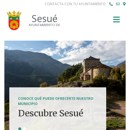
CONTACTA CON TU AYUNTAMIENTO
Buscar
Sesué
AYUNTAMIENTO DE
SENDERISMO, HÍPICA, FERRATAS, BTT...
CONOCE QUÉ PUEDE OFRECERTE NUESTRO
Tierra de
MUNICIPIO
Descubre Sesué
aventuras