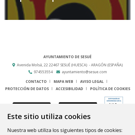
AYUNTAMIENTO DE SESUÉ
Avenida Molsá, 22
22467
SESUÉ (HUESCA)
- ARAGÓN
(ESPAÑA)
974553554
ayuntamiento@sesue.com
CONTACTO
MAPA WEB
AVISO LEGAL
PROTECCIÓN DE DATOS
ACCESIBILIDAD
POLÍTICA DE COOKIES
ENLACE
Este sitio utiliza cookies
Nuestra web utiliza los siguientes tipos de cookies: