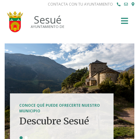
CONTACTA CON TU AYUNTAMIENTO
Buscar
Sesué
AYUNTAMIENTO DE
SENDERISMO, HÍPICA, FERRATAS, BTT...
CONOCE QUÉ PUEDE OFRECERTE NUESTRO
Tierra de
MUNICIPIO
Descubre Sesué
aventuras