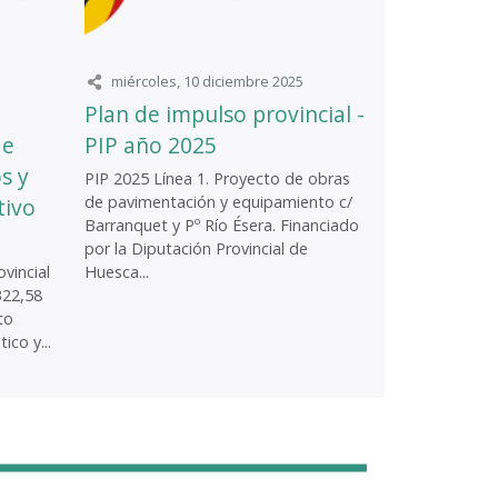
miércoles, 10 diciembre 2025
Plan de impulso provincial -
de
PIP año 2025
s y
PIP 2025 Línea 1. Proyecto de obras
de pavimentación y equipamiento c/
tivo
Barranquet y Pº Río Ésera. Financiado
por la Diputación Provincial de
vincial
Huesca...
322,58
to
ico y...