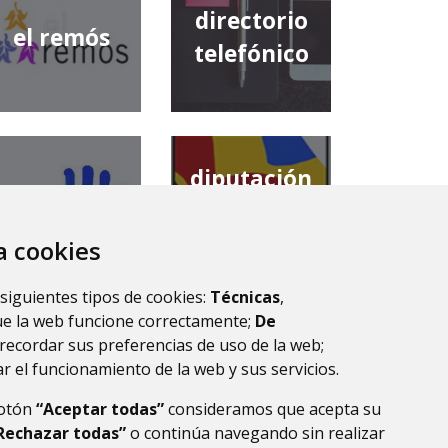
directorio
el remós
telefónico
diputación
comarca de
provincial de
la ribagorza
huesca
za cookies
 siguientes tipos de cookies:
Técnicas
,
ue la web funcione correctamente;
De
recordar sus preferencias de uso de la web;
r el funcionamiento de la web y sus servicios.
botón
“Aceptar todas”
consideramos que acepta su
Rechazar todas”
o continúa navegando sin realizar