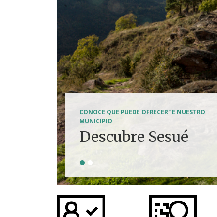
SENDERISMO, HÍPICA, FERRATAS, BTT...
CONOCE QUÉ PUEDE OFRECERTE NUESTRO
Tierra de
MUNICIPIO
Descubre Sesué
aventuras