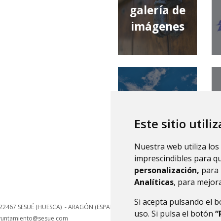
galería de
imágenes
qué tiempo
hace
Este sitio utili
Nuestra web utiliza los
imprescindibles para q
personalización,
para 
Analíticas
, para mejora
Si acepta pulsando el 
22467
SESUÉ (HUESCA)
- ARAGÓN
(ESPAÑA)
uso. Si pulsa el botón
“
yuntamiento@sesue.com