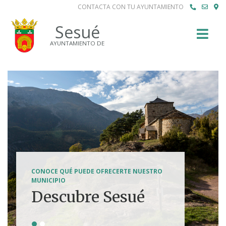
CONTACTA CON TU AYUNTAMIENTO
Buscar
Sesué
AYUNTAMIENTO DE
SENDERISMO, HÍPICA, FERRATAS, BTT...
CONOCE QUÉ PUEDE OFRECERTE NUESTRO
Tierra de
MUNICIPIO
Descubre Sesué
aventuras