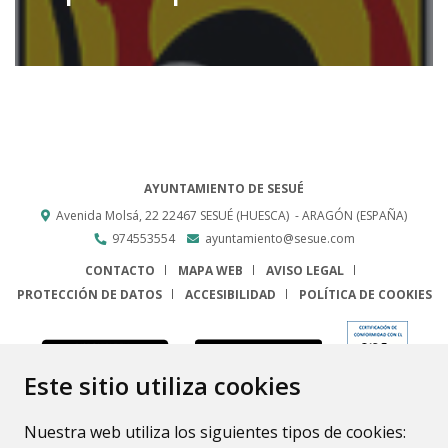
AYUNTAMIENTO DE SESUÉ
Avenida Molsá, 22
22467
SESUÉ (HUESCA)
- ARAGÓN
(ESPAÑA)
974553554
ayuntamiento@sesue.com
CONTACTO
MAPA WEB
AVISO LEGAL
PROTECCIÓN DE DATOS
ACCESIBILIDAD
POLÍTICA DE COOKIES
ENLACE
Este sitio utiliza cookies
Nuestra web utiliza los siguientes tipos de cookies: