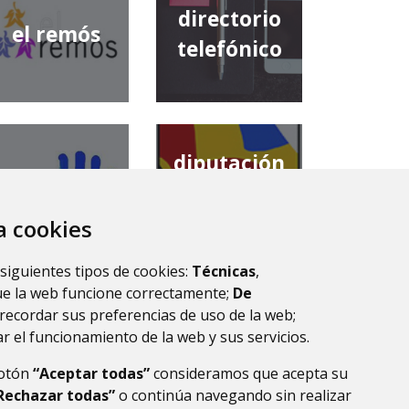
directorio
el remós
telefónico
diputación
comarca de
provincial de
la ribagorza
huesca
za cookies
 siguientes tipos de cookies:
Técnicas
,
ue la web funcione correctamente;
De
recordar sus preferencias de uso de la web;
r el funcionamiento de la web y sus servicios.
botón
“Aceptar todas”
consideramos que acepta su
Rechazar todas”
o continúa navegando sin realizar