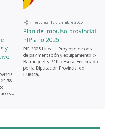
miércoles, 10 diciembre 2025
Plan de impulso provincial -
de
PIP año 2025
s y
PIP 2025 Línea 1. Proyecto de obras
de pavimentación y equipamiento c/
tivo
Barranquet y Pº Río Ésera. Financiado
por la Diputación Provincial de
vincial
Huesca...
322,58
to
ico y...