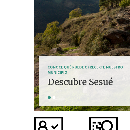
SENDERISMO, HÍPICA, FERRATAS, BTT...
CONOCE QUÉ PUEDE OFRECERTE NUESTRO
Tierra de
MUNICIPIO
Descubre Sesué
aventuras