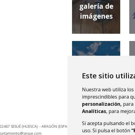
galería de
imágenes
qué tiempo
hace
Este sitio utili
Nuestra web utiliza los
imprescindibles para q
personalización,
para 
Analíticas
, para mejora
Si acepta pulsando el 
22467
SESUÉ (HUESCA)
- ARAGÓN
(ESPAÑA)
uso. Si pulsa el botón
“
yuntamiento@sesue.com