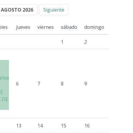
AGOSTO 2026
Siguiente
oles
jueves
viernes
sábado
domingo
1
2
ativa
6
7
8
9
SE
 DE
13
14
15
16