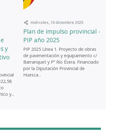
miércoles, 10 diciembre 2025
Plan de impulso provincial -
de
PIP año 2025
s y
PIP 2025 Línea 1. Proyecto de obras
de pavimentación y equipamiento c/
tivo
Barranquet y Pº Río Ésera. Financiado
por la Diputación Provincial de
vincial
Huesca...
322,58
to
ico y...