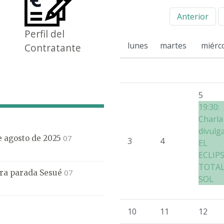
Anterior
Perfil del
lunes
martes
miérc
Contratante
5
19:30:
Charla
divulg
07
de agosto de 2025
3
4
EL
ECLIP
TOTAL
07
mera parada Sesué
SOL
10
11
12