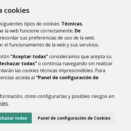
la ribagorza
huesca
za cookies
 siguientes tipos de cookies:
Técnicas
,
ue la web funcione correctamente;
De
recordar sus preferencias de uso de la web;
r el funcionamiento de la web y sus servicios.
botón
“Aceptar todas”
consideramos que acepta su
Rechazar todas”
o continúa navegando sin realizar
darán las cookies técnicas imprescindibles. Para
rencias acceda al
“Panel de configuración de
DE DATOS
ACCESIBILIDAD
POLÍTICA DE COOKIES
ENLACE EXTERNO AL
formación, cómo configurarlas y posibles riesgos en
kies
.
chazar todas
Panel de configuración de Cookies