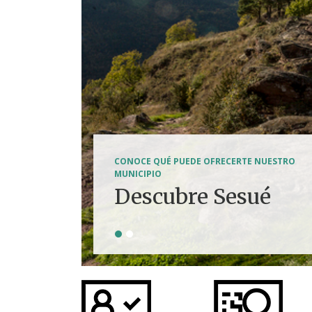
SENDERISMO, HÍPICA, FERRATAS, BTT...
CONOCE QUÉ PUEDE OFRECERTE NUESTRO
Tierra de
MUNICIPIO
Descubre Sesué
aventuras