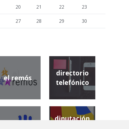
20
21
22
23
27
28
29
30
directorio
el remós
telefónico
diputación
comarca de
provincial de