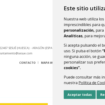
hace
Este sitio utili
Nuestra web utiliza los
imprescindibles para q
personalización,
para 
Analíticas
, para mejora
Si acepta pulsando el 
22467
SESUÉ (HUESCA)
- ARAGÓN
(ESPAÑA)
uso. Si pulsa el botón
“
yuntamiento@sesue.com
ninguna acción, se guar
personalizar sus prefe
CONTACTO
MAPA WEB
AVISO LEGAL
PROTECCIÓN 
cookies”.
Puede consultar más in
nuestra
Política de Coo
Aceptar todas
Re