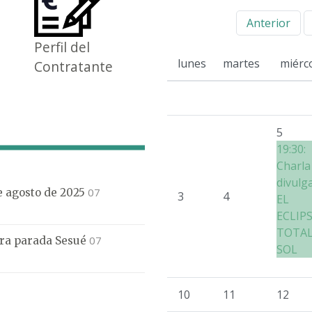
Anterior
Perfil del
lunes
martes
miérc
Contratante
5
19:30:
Charla
divulg
07
de agosto de 2025
3
4
EL
ECLIP
TOTAL
07
mera parada Sesué
SOL
10
11
12