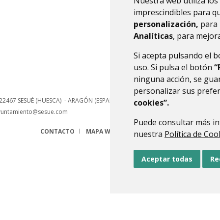
Nuestra web utiliza los
hace
imprescindibles para q
personalización,
para 
Analíticas
, para mejora
Si acepta pulsando el 
uso. Si pulsa el botón
“
ninguna acción, se guar
personalizar sus prefe
22467
SESUÉ (HUESCA)
- ARAGÓN
(ESPAÑA)
cookies”.
yuntamiento@sesue.com
Puede consultar más in
CONTACTO
MAPA WEB
AVISO LEGAL
PROTECCIÓN 
nuestra
Política de Coo
Aceptar todas
Re