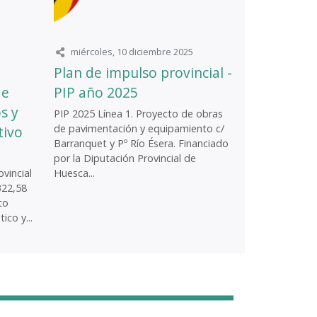
miércoles, 10 diciembre 2025
Plan de impulso provincial -
de
PIP año 2025
s y
PIP 2025 Línea 1. Proyecto de obras
de pavimentación y equipamiento c/
tivo
Barranquet y Pº Río Ésera. Financiado
por la Diputación Provincial de
vincial
Huesca...
322,58
to
ico y...