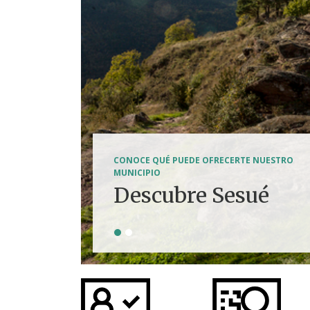
SENDERISMO, HÍPICA, FERRATAS, BTT...
CONOCE QUÉ PUEDE OFRECERTE NUESTRO
Tierra de
MUNICIPIO
Descubre Sesué
aventuras