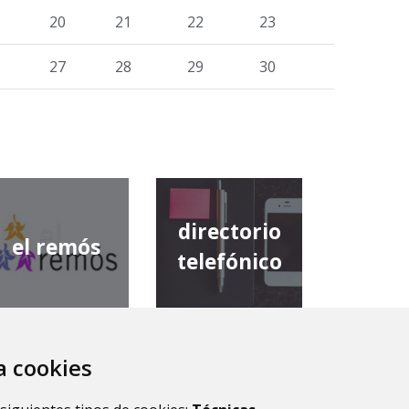
20
21
22
23
27
28
29
30
directorio
el remós
telefónico
za cookies
diputación
comarca de
provincial de