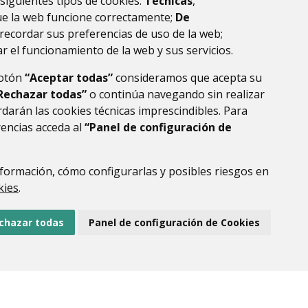
 siguientes tipos de cookies:
Técnicas
,
la ribagorza
huesca
ue la web funcione correctamente;
De
recordar sus preferencias de uso de la web;
r el funcionamiento de la web y sus servicios.
botón
“Aceptar todas”
consideramos que acepta su
Rechazar todas”
o continúa navegando sin realizar
darán las cookies técnicas imprescindibles. Para
rencias acceda al
“Panel de configuración de
formación, cómo configurarlas y posibles riesgos en
DE DATOS
ACCESIBILIDAD
POLÍTICA DE COOKIES
kies
.
ENLACE EXTERNO AL
chazar todas
Panel de configuración de Cookies