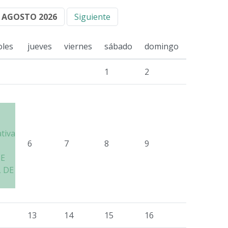
AGOSTO 2026
Siguiente
oles
jueves
viernes
sábado
domingo
1
2
ativa
6
7
8
9
SE
 DE
13
14
15
16