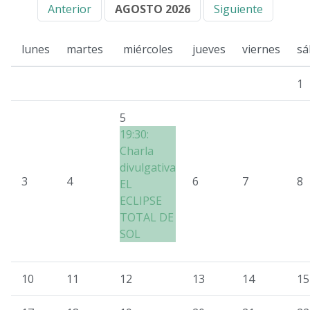
Anterior
AGOSTO 2026
Siguiente
lunes
martes
miércoles
jueves
viernes
sá
1
5
19:30:
Charla
divulgativa
3
4
6
7
8
EL
ECLIPSE
TOTAL DE
SOL
10
11
12
13
14
15