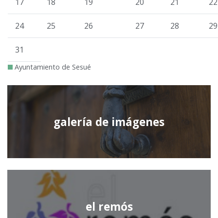
17
18
19
20
21
22
24
25
26
27
28
29
31
Ayuntamiento de Sesué
galería de imágenes
el remós