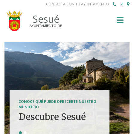
CONTACTA CON TU AYUNTAMIENTO
Buscar
Sesué
AYUNTAMIENTO DE
SENDERISMO, HÍPICA, FERRATAS, BTT...
CONOCE QUÉ PUEDE OFRECERTE NUESTRO
Tierra de
MUNICIPIO
Descubre Sesué
aventuras