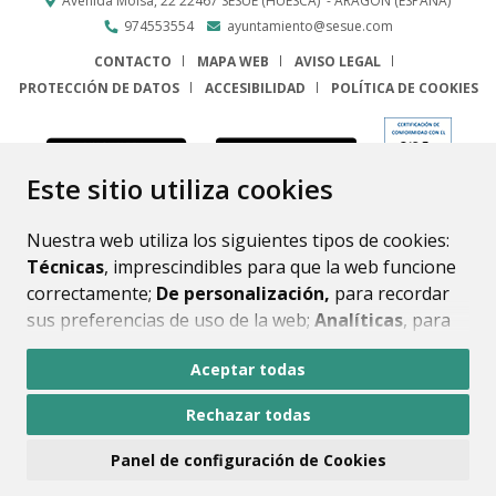
Avenida Molsá, 22
22467
SESUÉ (HUESCA)
- ARAGÓN
(ESPAÑA)
974553554
ayuntamiento@sesue.com
CONTACTO
MAPA WEB
AVISO LEGAL
PROTECCIÓN DE DATOS
ACCESIBILIDAD
POLÍTICA DE COOKIES
ENLACE
Este sitio utiliza cookies
Nuestra web utiliza los siguientes tipos de cookies:
Técnicas
, imprescindibles para que la web funcione
correctamente;
De personalización,
para recordar
sus preferencias de uso de la web;
Analíticas
, para
mejorar el funcionamiento de la web y sus servicios.
Aceptar todas
Si acepta pulsando el botón
“Aceptar todas”
Rechazar todas
consideramos que acepta su uso. Si pulsa el botón
“Rechazar todas”
o continúa navegando sin realizar
Panel de configuración de Cookies
ninguna acción, se guardarán las cookies técnicas