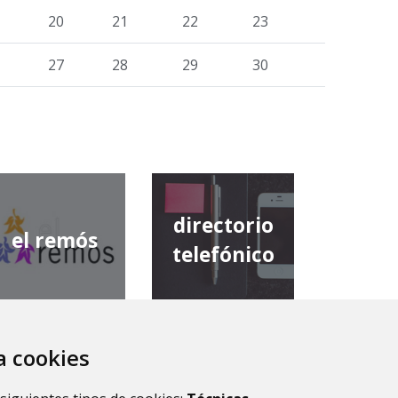
20
21
22
23
27
28
29
30
directorio
el remós
telefónico
za cookies
diputación
comarca de
provincial de