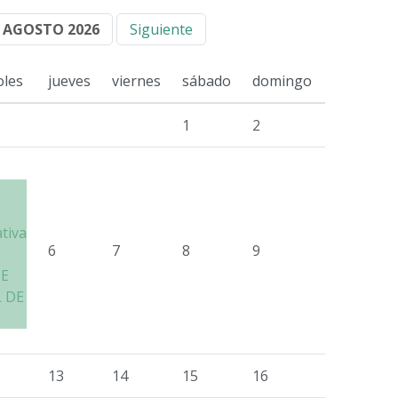
AGOSTO 2026
Siguiente
oles
jueves
viernes
sábado
domingo
1
2
ativa
6
7
8
9
SE
 DE
13
14
15
16