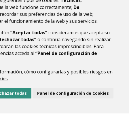
 siguientes tipos de cookies:
Técnicas
,
la ribagorza
huesca
ue la web funcione correctamente;
De
recordar sus preferencias de uso de la web;
r el funcionamiento de la web y sus servicios.
botón
“Aceptar todas”
consideramos que acepta su
Rechazar todas”
o continúa navegando sin realizar
darán las cookies técnicas imprescindibles. Para
rencias acceda al
“Panel de configuración de
formación, cómo configurarlas y posibles riesgos en
DE DATOS
ACCESIBILIDAD
POLÍTICA DE COOKIES
kies
.
ENLACE EXTERNO AL
chazar todas
Panel de configuración de Cookies