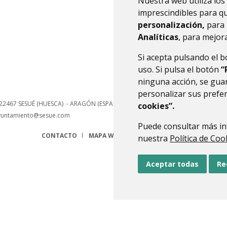
Nuestra web utiliza los
hace
imprescindibles para q
personalización,
para 
Analíticas
, para mejora
Si acepta pulsando el 
uso. Si pulsa el botón
“
ninguna acción, se guar
personalizar sus prefe
22467
SESUÉ (HUESCA)
- ARAGÓN
(ESPAÑA)
cookies”.
yuntamiento@sesue.com
Puede consultar más in
CONTACTO
MAPA WEB
AVISO LEGAL
PROTECCIÓN 
nuestra
Política de Coo
Aceptar todas
Re