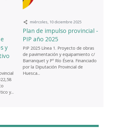
miércoles, 10 diciembre 2025
Plan de impulso provincial -
de
PIP año 2025
s y
PIP 2025 Línea 1. Proyecto de obras
de pavimentación y equipamiento c/
tivo
Barranquet y Pº Río Ésera. Financiado
por la Diputación Provincial de
vincial
Huesca...
322,58
to
ico y...