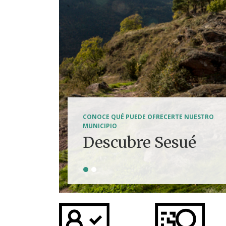
SENDERISMO, HÍPICA, FERRATAS, BTT...
CONOCE QUÉ PUEDE OFRECERTE NUESTRO
Tierra de
MUNICIPIO
Descubre Sesué
aventuras