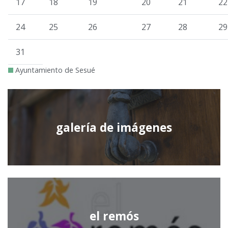
17
18
19
20
21
22
24
25
26
27
28
29
31
Ayuntamiento de Sesué
galería de imágenes
el remós