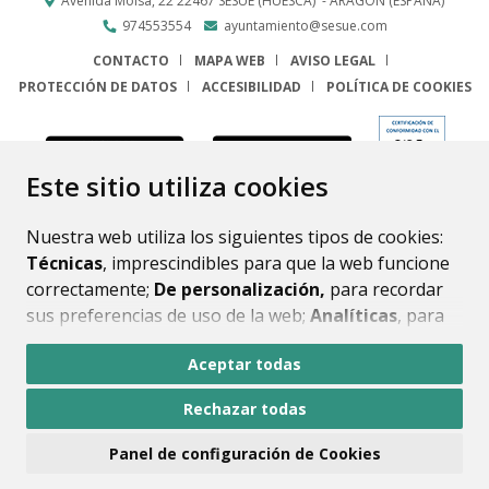
Avenida Molsá, 22
22467
SESUÉ (HUESCA)
- ARAGÓN
(ESPAÑA)
974553554
ayuntamiento@sesue.com
CONTACTO
MAPA WEB
AVISO LEGAL
PROTECCIÓN DE DATOS
ACCESIBILIDAD
POLÍTICA DE COOKIES
ENLACE
Este sitio utiliza cookies
Nuestra web utiliza los siguientes tipos de cookies:
Técnicas
, imprescindibles para que la web funcione
correctamente;
De personalización,
para recordar
sus preferencias de uso de la web;
Analíticas
, para
mejorar el funcionamiento de la web y sus servicios.
Aceptar todas
Si acepta pulsando el botón
“Aceptar todas”
Rechazar todas
consideramos que acepta su uso. Si pulsa el botón
“Rechazar todas”
o continúa navegando sin realizar
Panel de configuración de Cookies
ninguna acción, se guardarán las cookies técnicas