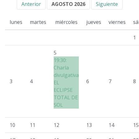
Anterior
AGOSTO 2026
Siguiente
lunes
martes
miércoles
jueves
viernes
sá
1
5
19:30:
Charla
divulgativa
3
4
6
7
8
EL
ECLIPSE
TOTAL DE
SOL
10
11
12
13
14
15