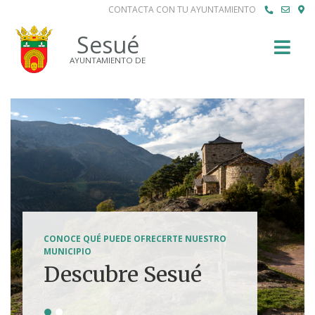
CONTACTA CON TU AYUNTAMIENTO
Buscar
Sesué
AYUNTAMIENTO DE
SENDERISMO, HÍPICA, FERRATAS, BTT...
CONOCE QUÉ PUEDE OFRECERTE NUESTRO
Tierra de
MUNICIPIO
Descubre Sesué
aventuras