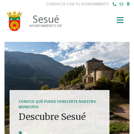
CONTACTA CON TU AYUNTAMIENTO
Buscar
Sesué
AYUNTAMIENTO DE
SENDERISMO, HÍPICA, FERRATAS, BTT...
CONOCE QUÉ PUEDE OFRECERTE NUESTRO
Tierra de
MUNICIPIO
Descubre Sesué
aventuras