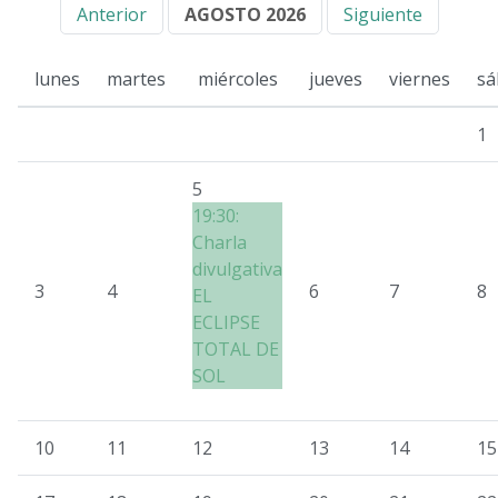
Anterior
AGOSTO 2026
Siguiente
lunes
martes
miércoles
jueves
viernes
sá
1
5
19:30:
Charla
divulgativa
3
4
6
7
8
EL
ECLIPSE
TOTAL DE
SOL
10
11
12
13
14
15