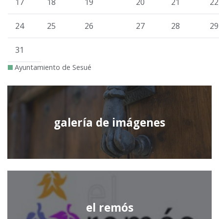
17
18
19
20
21
22
24
25
26
27
28
29
31
Ayuntamiento de Sesué
galería de imágenes
el remós