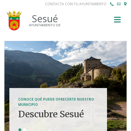
CONTACTA CON TU AYUNTAMIENTO
Buscar
Sesué
AYUNTAMIENTO DE
SENDERISMO, HÍPICA, FERRATAS, BTT...
CONOCE QUÉ PUEDE OFRECERTE NUESTRO
Tierra de
MUNICIPIO
Descubre Sesué
aventuras