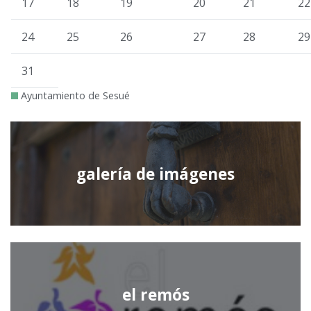
17
18
19
20
21
22
24
25
26
27
28
29
31
Ayuntamiento de Sesué
galería de imágenes
el remós