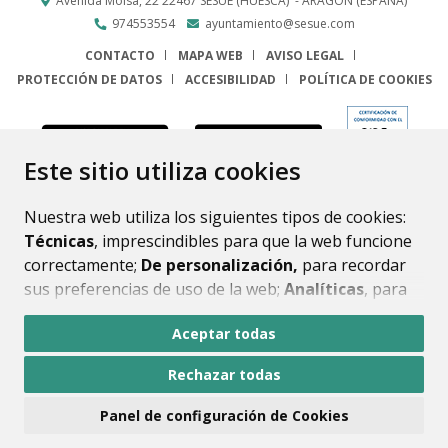
Avenida Molsá, 22
22467
SESUÉ (HUESCA)
- ARAGÓN
(ESPAÑA)
974553554
ayuntamiento@sesue.com
CONTACTO
MAPA WEB
AVISO LEGAL
PROTECCIÓN DE DATOS
ACCESIBILIDAD
POLÍTICA DE COOKIES
ENLACE
Este sitio utiliza cookies
Nuestra web utiliza los siguientes tipos de cookies:
Técnicas
, imprescindibles para que la web funcione
correctamente;
De personalización,
para recordar
sus preferencias de uso de la web;
Analíticas
, para
mejorar el funcionamiento de la web y sus servicios.
Aceptar todas
Si acepta pulsando el botón
“Aceptar todas”
Rechazar todas
consideramos que acepta su uso. Si pulsa el botón
“Rechazar todas”
o continúa navegando sin realizar
Panel de configuración de Cookies
ninguna acción, se guardarán las cookies técnicas