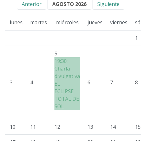
Anterior
AGOSTO 2026
Siguiente
lunes
martes
miércoles
jueves
viernes
sá
1
5
19:30:
Charla
divulgativa
3
4
6
7
8
EL
ECLIPSE
TOTAL DE
SOL
10
11
12
13
14
15