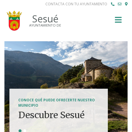
CONTACTA CON TU AYUNTAMIENTO
Buscar
Sesué
AYUNTAMIENTO DE
SENDERISMO, HÍPICA, FERRATAS, BTT...
CONOCE QUÉ PUEDE OFRECERTE NUESTRO
Tierra de
MUNICIPIO
Descubre Sesué
aventuras