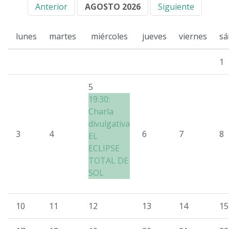
Anterior
AGOSTO 2026
Siguiente
lunes
martes
miércoles
jueves
viernes
sá
1
5
19:30:
Charla
divulgativa
3
4
6
7
8
EL
ECLIPSE
TOTAL DE
SOL
10
11
12
13
14
15