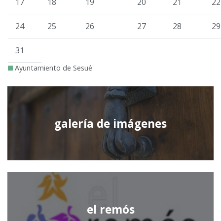
17
18
19
20
21
22
24
25
26
27
28
29
31
Ayuntamiento de Sesué
galería de imágenes
el remós