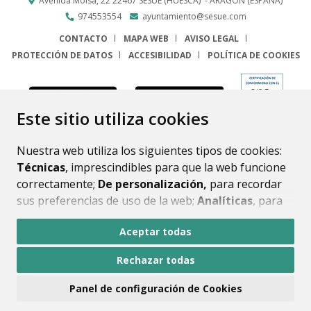
Avenida Molsá, 22
22467
SESUÉ (HUESCA)
- ARAGÓN
(ESPAÑA)
974553554
ayuntamiento@sesue.com
CONTACTO
MAPA WEB
AVISO LEGAL
PROTECCIÓN DE DATOS
ACCESIBILIDAD
POLÍTICA DE COOKIES
ENLACE
Este sitio utiliza cookies
Nuestra web utiliza los siguientes tipos de cookies:
Técnicas
, imprescindibles para que la web funcione
correctamente;
De personalización,
para recordar
sus preferencias de uso de la web;
Analíticas
, para
mejorar el funcionamiento de la web y sus servicios.
Aceptar todas
Si acepta pulsando el botón
“Aceptar todas”
Rechazar todas
consideramos que acepta su uso. Si pulsa el botón
“Rechazar todas”
o continúa navegando sin realizar
Panel de configuración de Cookies
ninguna acción, se guardarán las cookies técnicas