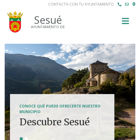
CONTACTA CON TU AYUNTAMIENTO
Buscar
Sesué
AYUNTAMIENTO DE
SENDERISMO, HÍPICA, FERRATAS, BTT...
CONOCE QUÉ PUEDE OFRECERTE NUESTRO
Tierra de
MUNICIPIO
Descubre Sesué
aventuras