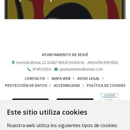
AYUNTAMIENTO DE SESUÉ
Avenida Molsá, 22
22467
SESUÉ (HUESCA)
- ARAGÓN
(ESPAÑA)
974553554
ayuntamiento@sesue.com
CONTACTO
MAPA WEB
AVISO LEGAL
PROTECCIÓN DE DATOS
ACCESIBILIDAD
POLÍTICA DE COOKIES
ENLACE
Este sitio utiliza cookies
Nuestra web utiliza los siguientes tipos de cookies: