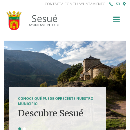
CONTACTA CON TU AYUNTAMIENTO
Buscar
Sesué
AYUNTAMIENTO DE
SENDERISMO, HÍPICA, FERRATAS, BTT...
CONOCE QUÉ PUEDE OFRECERTE NUESTRO
Tierra de
MUNICIPIO
Descubre Sesué
aventuras