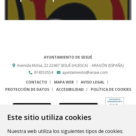
AYUNTAMIENTO DE SESUÉ
Avenida Molsá, 22
22467
SESUÉ (HUESCA)
- ARAGÓN
(ESPAÑA)
974553554
ayuntamiento@sesue.com
CONTACTO
MAPA WEB
AVISO LEGAL
PROTECCIÓN DE DATOS
ACCESIBILIDAD
POLÍTICA DE COOKIES
ENLACE
Este sitio utiliza cookies
Nuestra web utiliza los siguientes tipos de cookies: