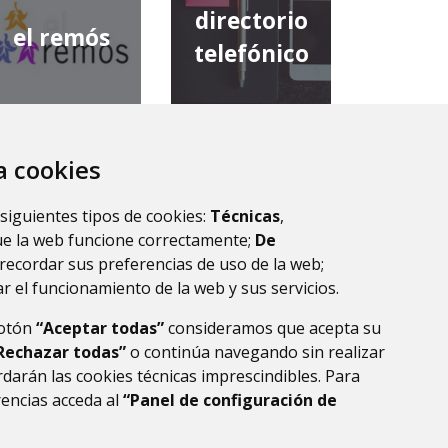
directorio
el remós
telefónico
za cookies
diputación
comarca de
provincial de
 siguientes tipos de cookies:
Técnicas
,
la ribagorza
huesca
ue la web funcione correctamente;
De
recordar sus preferencias de uso de la web;
r el funcionamiento de la web y sus servicios.
botón
“Aceptar todas”
consideramos que acepta su
Rechazar todas”
o continúa navegando sin realizar
darán las cookies técnicas imprescindibles. Para
rencias acceda al
“Panel de configuración de