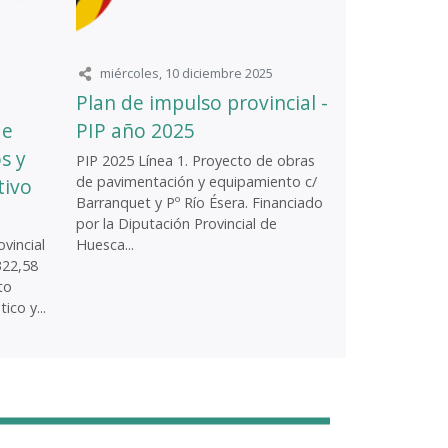
miércoles, 10 diciembre 2025
Plan de impulso provincial -
de
PIP año 2025
s y
PIP 2025 Línea 1. Proyecto de obras
de pavimentación y equipamiento c/
tivo
Barranquet y Pº Río Ésera. Financiado
por la Diputación Provincial de
vincial
Huesca...
322,58
to
ico y...