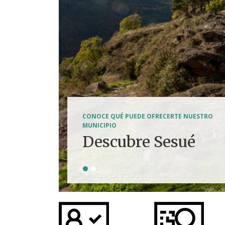
SENDERISMO, HÍPICA, FERRATAS, BTT...
CONOCE QUÉ PUEDE OFRECERTE NUESTRO
Tierra de
MUNICIPIO
Descubre Sesué
aventuras