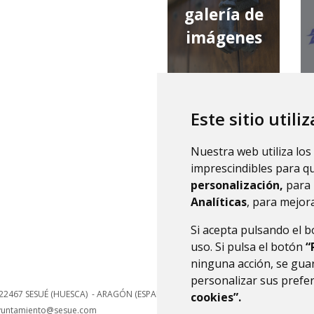
galería de
imágenes
Este sitio utili
qué tiempo
Nuestra web utiliza los
hace
imprescindibles para q
personalización,
para 
Analíticas
, para mejora
Si acepta pulsando el 
uso. Si pulsa el botón
“
ninguna acción, se guar
personalizar sus prefe
22467
SESUÉ (HUESCA)
- ARAGÓN
(ESPAÑA)
cookies”.
yuntamiento@sesue.com