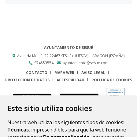
AYUNTAMIENTO DE SESUÉ
Avenida Molsá, 22
22467
SESUÉ (HUESCA)
- ARAGÓN
(ESPAÑA)
974553554
ayuntamiento@sesue.com
CONTACTO
MAPA WEB
AVISO LEGAL
PROTECCIÓN DE DATOS
ACCESIBILIDAD
POLÍTICA DE COOKIES
ENLACE
Este sitio utiliza cookies
Nuestra web utiliza los siguientes tipos de cookies:
Técnicas
, imprescindibles para que la web funcione