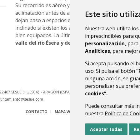
Su recorrido es aéreo y entretenido, aunque los pri
Este sitio utili
aclimatación antes de adentrarse en el curso más
ver
dejan paso a espacios de escalada donde hay que busc
inclinado sí existen los apoyos metálicos que provoc
Nuestra web utiliza los
bien equipados. La última fase, más herbosa, deja en 
imprescindibles para q
valle del río Ésera y de los Pirineos.
personalización,
para 
Analíticas
, para mejora
Si acepta pulsando el 
uso. Si pulsa el botón
“
ninguna acción, se guar
personalizar sus prefe
22467
SESUÉ (HUESCA)
- ARAGÓN
(ESPAÑA)
cookies”.
yuntamiento@sesue.com
Puede consultar más in
CONTACTO
MAPA WEB
AVISO LEGAL
PROTECCIÓN 
nuestra
Política de Coo
Aceptar todas
Re