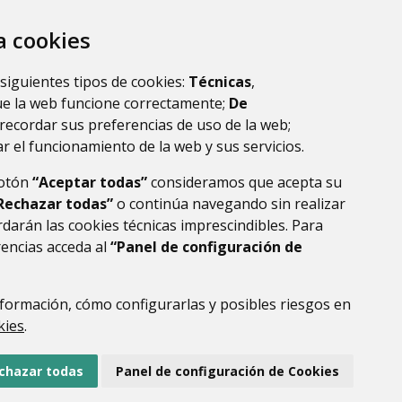
meros pasos permiten una especie de
za cookies
tical
. En este primer acceso las grapas
ar las presas en la roca. En el plano más
an un avance rápido en pasos cortos y
muy
 siguientes tipos de cookies:
Técnicas
,
lo alto del
Castellaso,
mirador natural del
ue la web funcione correctamente;
De
recordar sus preferencias de uso de la web;
r el funcionamiento de la web y sus servicios.
botón
“Aceptar todas”
consideramos que acepta su
Rechazar todas”
o continúa navegando sin realizar
darán las cookies técnicas imprescindibles. Para
rencias acceda al
“Panel de configuración de
formación, cómo configurarlas y posibles riesgos en
DE DATOS
ACCESIBILIDAD
POLÍTICA DE COOKIES
kies
.
ENLACE EXTERNO AL
chazar todas
Panel de configuración de Cookies