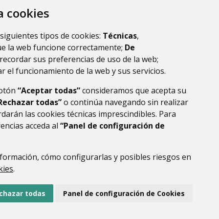
za cookies
 siguientes tipos de cookies:
Técnicas
,
ue la web funcione correctamente;
De
recordar sus preferencias de uso de la web;
r el funcionamiento de la web y sus servicios.
botón
“Aceptar todas”
consideramos que acepta su
Rechazar todas”
o continúa navegando sin realizar
darán las cookies técnicas imprescindibles. Para
rencias acceda al
“Panel de configuración de
formación, cómo configurarlas y posibles riesgos en
DE DATOS
ACCESIBILIDAD
POLÍTICA DE COOKIES
kies
.
ENLACE EXTERNO AL
chazar todas
Panel de configuración de Cookies