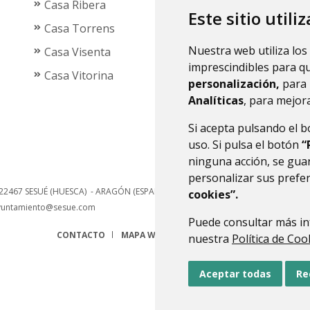
Casa Ribera
Este sitio utili
Casa Torrens
Nuestra web utiliza los
Casa Visenta
imprescindibles para q
Casa Vitorina
personalización,
para 
Analíticas
, para mejora
Si acepta pulsando el 
uso. Si pulsa el botón
“
ninguna acción, se guar
personalizar sus prefe
22467
SESUÉ (HUESCA)
- ARAGÓN
(ESPAÑA)
cookies”.
yuntamiento@sesue.com
Puede consultar más in
CONTACTO
MAPA WEB
AVISO LEGAL
PROTECCIÓN 
nuestra
Política de Coo
Aceptar todas
Re