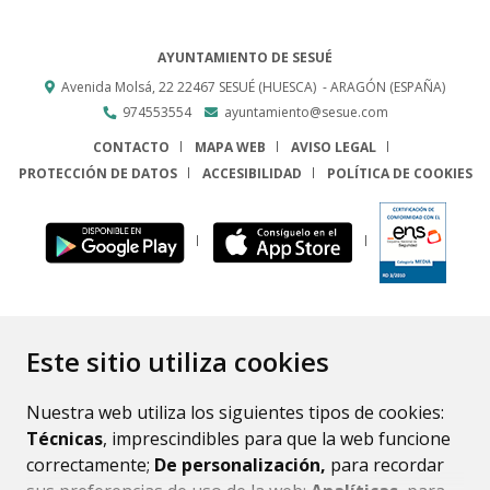
AYUNTAMIENTO DE SESUÉ
Avenida Molsá, 22
22467
SESUÉ (HUESCA)
- ARAGÓN
(ESPAÑA)
974553554
ayuntamiento@sesue.com
CONTACTO
MAPA WEB
AVISO LEGAL
PROTECCIÓN DE DATOS
ACCESIBILIDAD
POLÍTICA DE COOKIES
ENLACE
Este sitio utiliza cookies
Nuestra web utiliza los siguientes tipos de cookies:
Técnicas
, imprescindibles para que la web funcione
correctamente;
De personalización,
para recordar