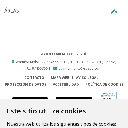
ÁREAS
AYUNTAMIENTO DE SESUÉ
Avenida Molsá, 22
22467
SESUÉ (HUESCA)
- ARAGÓN
(ESPAÑA)
974553554
ayuntamiento@sesue.com
CONTACTO
MAPA WEB
AVISO LEGAL
PROTECCIÓN DE DATOS
ACCESIBILIDAD
POLÍTICA DE COOKIES
ENLACE
Este sitio utiliza cookies
Nuestra web utiliza los siguientes tipos de cookies: