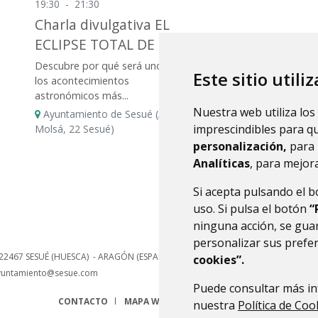
19:30
-
21:30
Charla divulgativa EL
ECLIPSE TOTAL DE SOL
Descubre por qué será uno de
Este sitio utili
los acontecimientos
astronómicos más...
Nuestra web utiliza los
Ayuntamiento de Sesué (Avda
imprescindibles para q
Molsá, 22 Sesué)
personalización,
para 
Analíticas
, para mejora
Si acepta pulsando el 
uso. Si pulsa el botón
“
ninguna acción, se guar
personalizar sus prefe
22467
SESUÉ (HUESCA)
- ARAGÓN
(ESPAÑA)
cookies”.
yuntamiento@sesue.com
Puede consultar más in
CONTACTO
MAPA WEB
AVISO LEGAL
PROTECCIÓN 
nuestra
Política de Coo