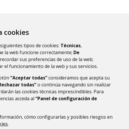
za cookies
 siguientes tipos de cookies:
Técnicas
,
ue la web funcione correctamente;
De
recordar sus preferencias de uso de la web;
r el funcionamiento de la web y sus servicios.
botón
“Aceptar todas”
consideramos que acepta su
Rechazar todas”
o continúa navegando sin realizar
darán las cookies técnicas imprescindibles. Para
rencias acceda al
“Panel de configuración de
formación, cómo configurarlas y posibles riesgos en
DE DATOS
ACCESIBILIDAD
POLÍTICA DE COOKIES
kies
.