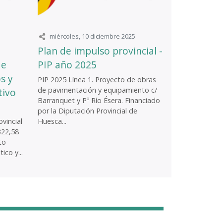
miércoles, 10 diciembre 2025
Plan de impulso provincial -
de
PIP año 2025
s y
PIP 2025 Línea 1. Proyecto de obras
de pavimentación y equipamiento c/
tivo
Barranquet y Pº Río Ésera. Financiado
por la Diputación Provincial de
vincial
Huesca...
322,58
to
ico y...