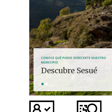
SENDERISMO, HÍPICA, FERRATAS, BTT...
CONOCE QUÉ PUEDE OFRECERTE NUESTRO
Tierra de
MUNICIPIO
Descubre Sesué
aventuras