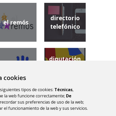
directorio
el remós
telefónico
diputación
comarca de
provincial de
la ribagorza
huesca
za cookies
 siguientes tipos de cookies:
Técnicas
,
ue la web funcione correctamente;
De
recordar sus preferencias de uso de la web;
r el funcionamiento de la web y sus servicios.