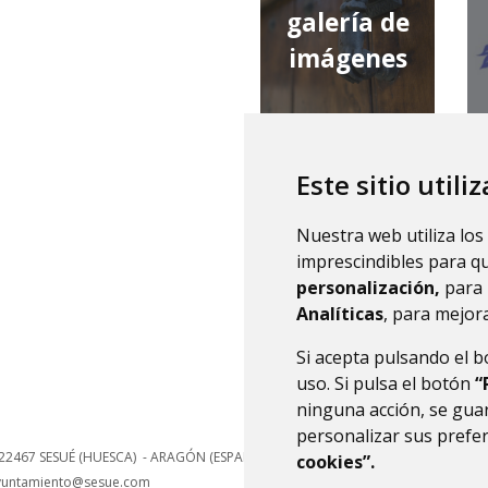
galería de
imágenes
Este sitio utili
qué tiempo
Nuestra web utiliza los
hace
imprescindibles para q
personalización,
para 
Analíticas
, para mejora
Si acepta pulsando el 
uso. Si pulsa el botón
“
ninguna acción, se guar
personalizar sus prefe
22467
SESUÉ (HUESCA)
- ARAGÓN
(ESPAÑA)
cookies”.
yuntamiento@sesue.com