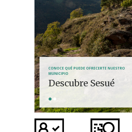
SENDERISMO, HÍPICA, FERRATAS, BTT...
CONOCE QUÉ PUEDE OFRECERTE NUESTRO
Tierra de
MUNICIPIO
Descubre Sesué
aventuras