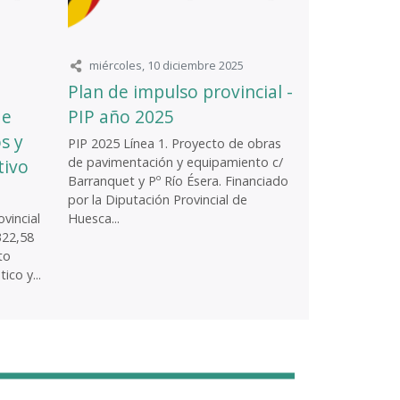
miércoles, 10 diciembre 2025
Plan de impulso provincial -
de
PIP año 2025
s y
PIP 2025 Línea 1. Proyecto de obras
de pavimentación y equipamiento c/
tivo
Barranquet y Pº Río Ésera. Financiado
por la Diputación Provincial de
vincial
Huesca...
322,58
to
ico y...