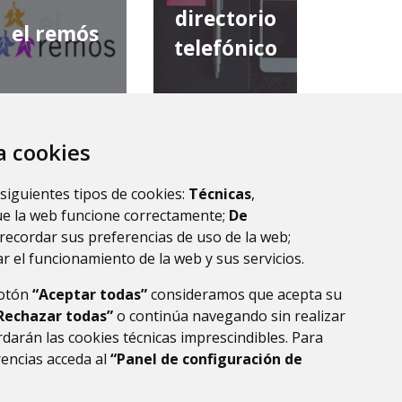
directorio
el remós
telefónico
za cookies
diputación
comarca de
provincial de
 siguientes tipos de cookies:
Técnicas
,
la ribagorza
huesca
ue la web funcione correctamente;
De
recordar sus preferencias de uso de la web;
r el funcionamiento de la web y sus servicios.
botón
“Aceptar todas”
consideramos que acepta su
Rechazar todas”
o continúa navegando sin realizar
darán las cookies técnicas imprescindibles. Para
rencias acceda al
“Panel de configuración de