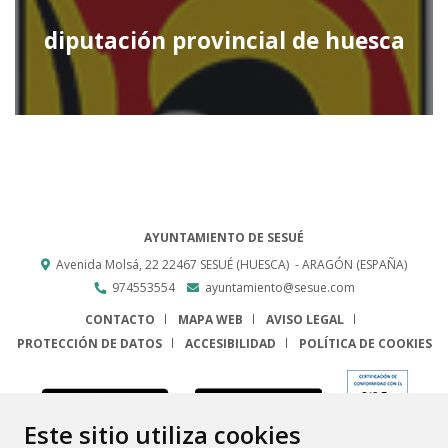
diputación provincial de huesca
AYUNTAMIENTO DE SESUÉ
Avenida Molsá, 22
22467
SESUÉ (HUESCA)
- ARAGÓN
(ESPAÑA)
974553554
ayuntamiento@sesue.com
CONTACTO
MAPA WEB
AVISO LEGAL
PROTECCIÓN DE DATOS
ACCESIBILIDAD
POLÍTICA DE COOKIES
ENLACE
Este sitio utiliza cookies