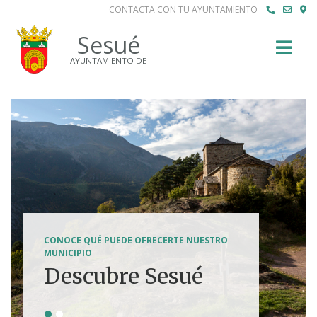
CONTACTA CON TU AYUNTAMIENTO
Buscar
Sesué
AYUNTAMIENTO DE
SENDERISMO, HÍPICA, FERRATAS, BTT...
CONOCE QUÉ PUEDE OFRECERTE NUESTRO
Tierra de
MUNICIPIO
Descubre Sesué
aventuras