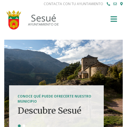
CONTACTA CON TU AYUNTAMIENTO
Buscar
Sesué
AYUNTAMIENTO DE
SENDERISMO, HÍPICA, FERRATAS, BTT...
CONOCE QUÉ PUEDE OFRECERTE NUESTRO
Tierra de
MUNICIPIO
Descubre Sesué
aventuras