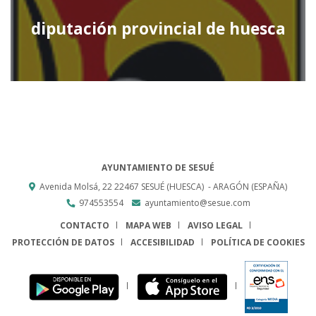
diputación provincial de huesca
AYUNTAMIENTO DE SESUÉ
Avenida Molsá, 22
22467
SESUÉ (HUESCA)
- ARAGÓN
(ESPAÑA)
974553554
ayuntamiento@sesue.com
CONTACTO
MAPA WEB
AVISO LEGAL
PROTECCIÓN DE DATOS
ACCESIBILIDAD
POLÍTICA DE COOKIES
ENLACE