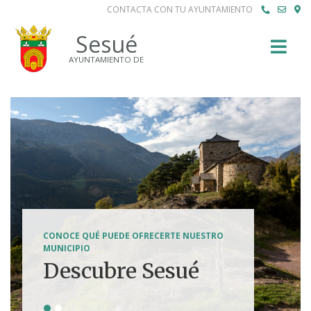
CONTACTA CON TU AYUNTAMIENTO
Buscar
Sesué
AYUNTAMIENTO DE
SENDERISMO, HÍPICA, FERRATAS, BTT...
CONOCE QUÉ PUEDE OFRECERTE NUESTRO
Tierra de
MUNICIPIO
Descubre Sesué
aventuras