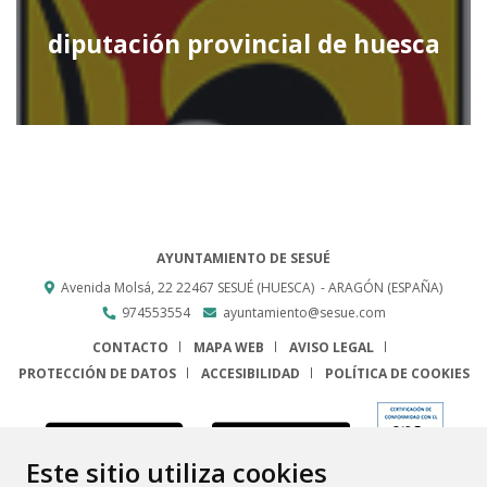
diputación provincial de huesca
AYUNTAMIENTO DE SESUÉ
Avenida Molsá, 22
22467
SESUÉ (HUESCA)
- ARAGÓN
(ESPAÑA)
974553554
ayuntamiento@sesue.com
CONTACTO
MAPA WEB
AVISO LEGAL
PROTECCIÓN DE DATOS
ACCESIBILIDAD
POLÍTICA DE COOKIES
ENLACE
Este sitio utiliza cookies